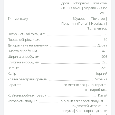
дров| З обігрівом| З пультом
ДК| Зі звуком| Управління по
Wi-Fi
Тип монтажу
Вбудовані| Підлогові|
Пристінні (Прямі)| Настільні|
Під телевізор
Потужність обігріву, кВт
1.8
Площа обігріву, кв.м.
30
Декоративне наповнення
Дрова
Висота виробу, мм
425
Ширина виробу, мм
1093
Глибина виробу, мм
225
Вага, кг
22.0
Колір
Чорний
Країна реєстрації бренда
Україна
Гарантія
36 місяців офіційної гарантії
від виробника
Країна-виробник товару
Китай
Яскравість полум'я
5 рівнів яскравості полумʼя| 5
швидкостей мерехтіння
полумʼя| 5 кольорів підсвітки