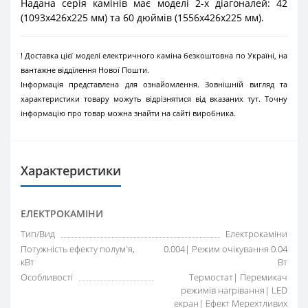
Надана серія камінів має моделі 2-х діагоналей: 42
(1093x426x225 мм) та 60 дюймів (1556x426x225 мм).
! Доставка цієї моделі електричного каміна безкоштовна по Україні, на
вантажне відділення Нової Пошти.
Інформація представлена для ознайомлення. Зовнішній вигляд та
характеристики товару можуть відрізнятися від вказаних тут. Точну
інформацію про товар можна знайти на сайті виробника.
Характеристики
ЕЛЕКТРОКАМІНИ
Тип/Вид
Електрокаміни
Потужність ефекту полум'я,
0.004| Режим очікування 0.04
кВт
Вт
Особливості
Термостат| Перемикач
режимів нагрівання| LED
екран| Ефект Мерехтливих