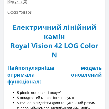
Відгуків (0)
Схожі товари
Електричний лінійний
камін
Royal Vision 42 LOG Color
N
Найпопулярніша модель
отримала оновлений
функціонал:
5 рівнів яскравості полумʼя
5 швидкостей мерехтіння полумʼя
5 кольорів підсвітки дров та циклічний режим
(Червоний–Помаранчевий–Жовтий–Синій–