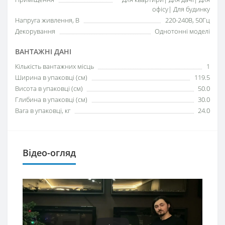
офісу| Для будинку
Напруга живлення, В
220-240В, 50Гц
Декорування
Однотонні моделі
ВАНТАЖНІ ДАНІ
Кількість вантажних місць
1
Ширина в упаковці (см)
119.5
Висота в упаковці (см)
50.0
Глибина в упаковці (см)
30.0
Вага в упаковці, кг
24.0
Відео-огляд