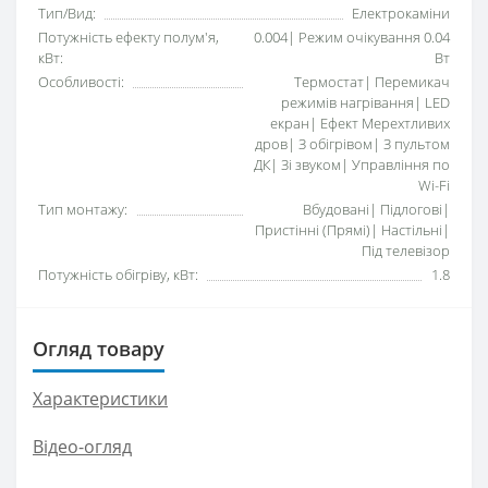
Тип/Вид:
Електрокаміни
Потужність ефекту полум'я,
0.004| Режим очікування 0.04
кВт:
Вт
Особливості:
Термостат| Перемикач
режимів нагрівання| LED
екран| Ефект Мерехтливих
дров| З обігрівом| З пультом
ДК| Зі звуком| Управління по
Wi-Fi
Тип монтажу:
Вбудовані| Підлогові|
Пристінні (Прямі)| Настільні|
Під телевізор
Потужність обігріву, кВт:
1.8
Огляд товару
Характеристики
Відео-огляд