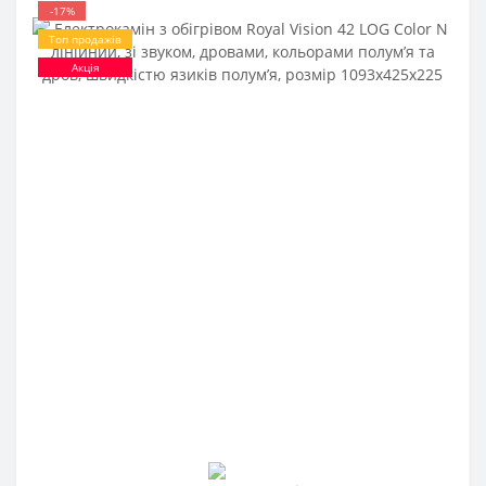
-17%
Топ продажів
Акція