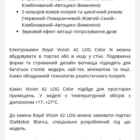
Комбінований–Автоцикл–Вимкнено)
5 кольорів язиків полумʼя та циклічний режим
(Червоний–Помаранчевий–Жовтий–Синій–
Комбінований–Автоцикл–Вимкнено)
Звуковий ефект імітації потріскування дров
Електрокамін Royal Vision 42 LOG Color N можна
вбудовувати в портал або в нішу у стіні. Подовжена
форма та стриманий дизайн вогнища підходять для
багатьох стилів: модерн, хай-тек, мінімалізм та інші.
Камін обладнаний технологію реалістичного полум'я.
Камін Vision 42 LOG Color підійде для просторих
приміщень. У моделі є температурний обігрів з
діапазоном +17..+27°С.
До каміна Royal Vision 42 LOG можна замовити портал
IDaMebel Blanca, спеціально розроблений під цю
модель.