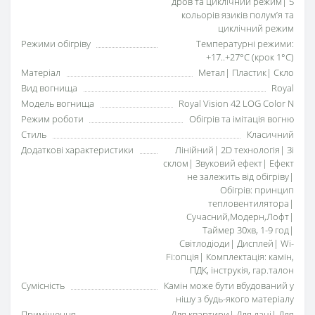
дров та циклічний режим| 5
кольорів язиків полумʼя та
циклічний режим
Режими обігріву
Температурні режими:
+17..+27°С (крок 1°C)
Матеріал
Метал| Пластик| Скло
Вид вогнища
Royal
Модель вогнища
Royal Vision 42 LOG Color N
Режим роботи
Обігрів та імітація вогню
Стиль
Класичний
Додаткові характеристики
Лінійний| 2D технологія| Зі
склом| Звуковий ефект| Ефект
не залежить від обігріву|
Обігрів: принцип
тепловентилятора|
Сучасний,Модерн,Лофт|
Таймер 30хв, 1-9 год|
Світлодіоди| Дисплей| Wi-
Fi:опція| Комплектація: камін,
ПДК, інструкія, гар.талон
Сумісність
Камін може бути вбудований у
нішу з будь-якого матеріалу
Приміщення
Для квартири| Для дачі| Для