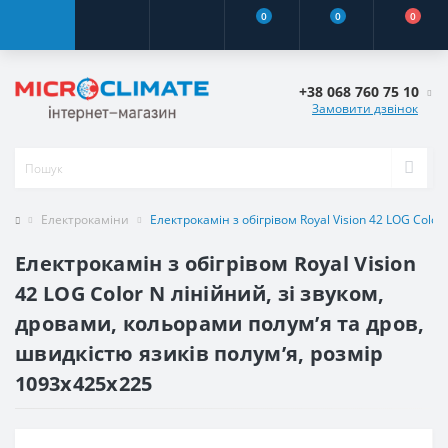
0
0
0
+38 068 760 75 10
Замовити дзвінок
Електрокаміни
Електрокамін з обігрівом Royal Vision 42 LOG Color 
Електрокамін з обігрівом Royal Vision
42 LOG Color N лінійний, зі звуком,
дровами, кольорами полумʼя та дров,
швидкістю язиків полумʼя, розмір
1093x425x225