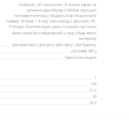
Лінійний| 2D технологія| Зі склом| Ефект не
залежить від обігріву| Обігрів: принцип
тепловентилятора| Модерн,Лофт,Класичний|
Таймер 10-50хв, 1-9 год| Світлодіоди| Дисплей| Wi-
Fi:опція| Комплектація: камін, інструкія, гар.талон
Камін може бути вбудований у нішу з будь-якого
матеріалу
Для квартири| Для дачі| Для офісу| Для будинку
220-240В, 50Гц
Однотонні моделі
1
155
51.5
29
35.7