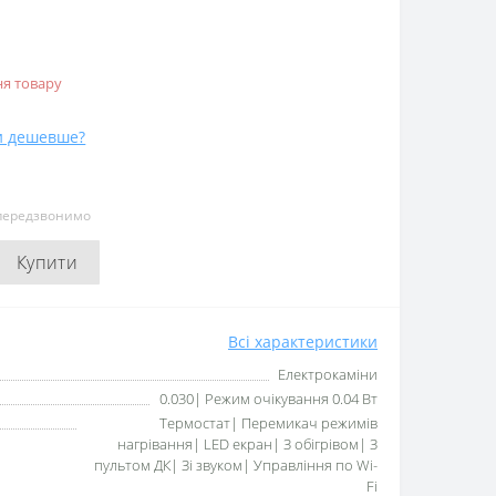
я товару
и дешевше?
 передзвонимо
Купити
Всі характеристики
Електрокаміни
0.030| Режим очікування 0.04 Вт
Термостат| Перемикач режимів
нагрівання| LED екран| З обігрівом| З
пультом ДК| Зі звуком| Управління по Wi-
Fi