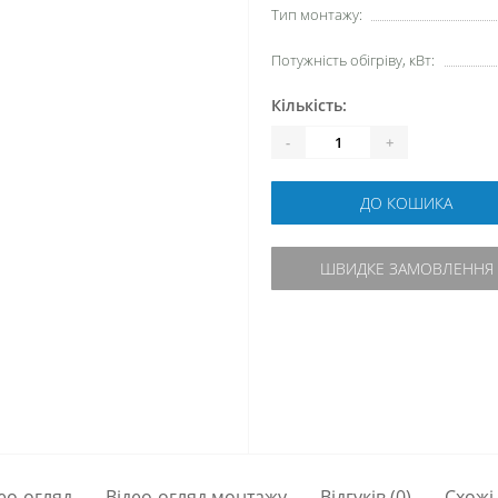
Тип монтажу:
Потужність обігріву, кВт:
Кількість:
-
+
ДО КОШИКА
ШВИДКЕ ЗАМОВЛЕННЯ
ео-огляд
Відео-огляд монтажу
Відгуків (0)
Схожі