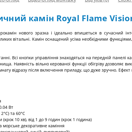
чний камін Royal Flame Visio
окамін нового зразка і ідеально впишеться в сучасний інт
еликих вітальні. Камін оснащений усіма необхідними функціями,
нні. Всі кнопки управління знаходяться на передній панелі камі
ща. Наявність вільно керованої функції обігріву дозволяє вико
імнату відразу після включення приладу, що дуже зручно. Ефект
я
0.04 Вт
 2°C) та 60°C
(крок 10 хв), від 1 до 9 годин (крок 1 година)
та морське декоративне каміння
помаранчевий, синій, пурпуровий)