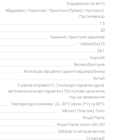
Управління по Wi-Fi
Вбудовані| Підлогові| Пристінні (Прямі)| Настільні|
Під телевізор
1.5
20
Каміння| Кристали акрилові
1460x425x215
28.1
Чорний
Великобританія
36 місяців офіційної гарантії від виробника
Китай
5 рівнів яскравості| 3 кольори підсвітки дров,
автозміна кольору підсвітки| Поступове загасання
під час вимкнення
Температурні режими: 22–30°C (крок 2°C) та 60°C
Метал| Пластик| Скло
Royal Flame
Royal Flame Vision 60 LED
Обігрів та імітація вогню
Сучасний