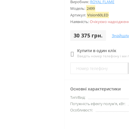
Виробник:
ROYAL FLAME
Модель:
2499
Артикул:
Vision60LED
Наявність:
Очікуємо надходженн
30 375 грн.
Знайшл
Купити в один клік
Введіть номер телефону і ми
Основні характеристики
Тип/Вид:
Потужність ефекту полум'я, кВт:
Особливості: