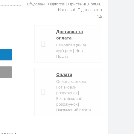
Вбудовані| Підлогові| Пристінні (Прямі)|
Настільні| Під телевізор
1.5
Доставка та
оплата
Самовивіз (Київ)|
кур'єром| Нова
Пошта
Оплата
Оплата карткою|
Готівковий
розрахунок|
Безготівковий
розрахунок|
Накладений платіж
 товари