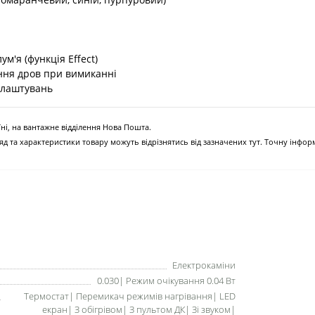
м'я (функція Effect)
ання дров при вимиканні
алаштувань
ні, на вантажне відділення Нова Пошта.
д та характеристики товару можуть відрізнятись від зазначених тут. Точну інфо
Електрокаміни
0.030| Режим очікування 0.04 Вт
Термостат| Перемикач режимів нагрівання| LED
екран| З обігрівом| З пультом ДК| Зі звуком|