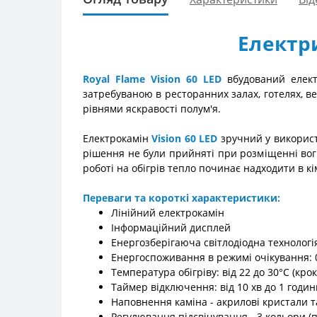
Електри
Royal Flame Vision 60 LED
вбудований електр
затребуваною в ресторанних залах, готелях, в
рівнями яскравості полум'я.
Електрокамін
Vision 60 LED
зручний у використа
рішення не були прийняті при розміщенні вогни
роботі на обігрів тепло починає надходити в к
Переваги та короткі характеристики:
Лінійний електрокамін
Інформаційний дисплей
Енергозберігаюча світлодіодна технологі
Енергоспоживання в режимі очікування: 
Температура обігріву: від 22 до 30°C (крок
Таймер відключення: від 10 хв до 1 години 
Наповнення каміна - акрилові кристали 
Регулювання підсвічування - 3 кольори (