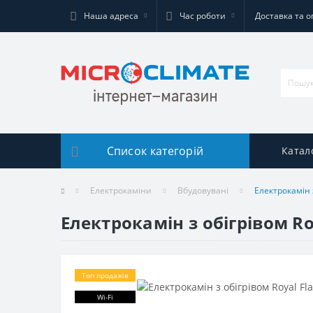
Наша адреса
Час роботи
Доставка та о
Список категорій
Катал
Електрокаміни
Вбудовувані
Електрокамін з
Електрокамін з обігрівом Ro
Топ продажів
Wi-Fi