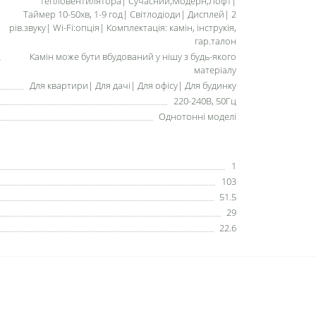
тепловентилятора| Сучасний,Модерн,Лофт|
Таймер 10-50хв, 1-9 год| Світлодіоди| Дисплей| 2
рів.звуку| Wi-Fi:опція| Комплектація: камін, інструкія,
гар.талон
Камін може бути вбудований у нішу з будь-якого
матеріалу
Для квартири| Для дачі| Для офісу| Для будинку
220-240В, 50Гц
Однотонні моделі
1
103
51.5
29
22.6