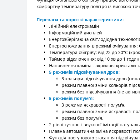
комфортну температуру повітря із високою точ
Переваги та короткі характеристики:
Лінійний електрокамін
Інформаційний дисплей
Енергозберігаюча світлодіодна технологі
Енергоспоживання в режимі очікування: 
Температура обігріву: від 22 до 30°C (крок
Таймер відключення: від 10 хв до 1 години 
Наповнення каміна - акрилові кристали 
5 режимів підсвічування дров:
3 кольори підсвічування дров (пома
режим плавної зміни кольорів підсв
режим без підсвічування (не активни
5 режимів полум'я:
3 режими яскравості полум'я;
режим плавної зміни яскравості пол
режим без полум'я.
2 рівні гучності звукової імітації натурал
Плавна автоматична зміна яскравості полу
Функція поступового згасання підсвічува