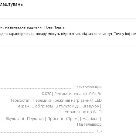
алаштувань
ні, на вантажне відділення Нова Пошта.
д та характеристики товару можуть відрізнятись від зазначених тут. Точну інфо
Електрокаміни
0.030| Режим очікування 0.04 Вт
Термостат| Перемикач режимів нагрівання| LED
екран| З обігрівом| З пультом ДК| Зі звуком|
Управління по Wi-Fi
Вбудовані| Підлогові| Пристінні (Прямі)| Настільні|
Під телевізор
1.5