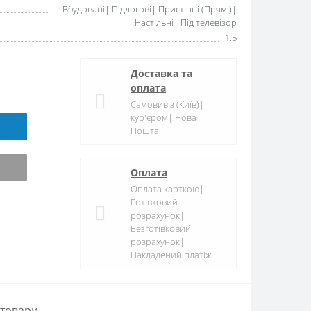
Вбудовані| Підлогові| Пристінні (Прямі)|
Настільні| Під телевізор
1.5
Доставка та
оплата
Самовивіз (Київ)|
кур'єром| Нова
Пошта
Оплата
Оплата карткою|
Готівковий
розрахунок|
Безготівковий
розрахунок|
Накладений платіж
 товари