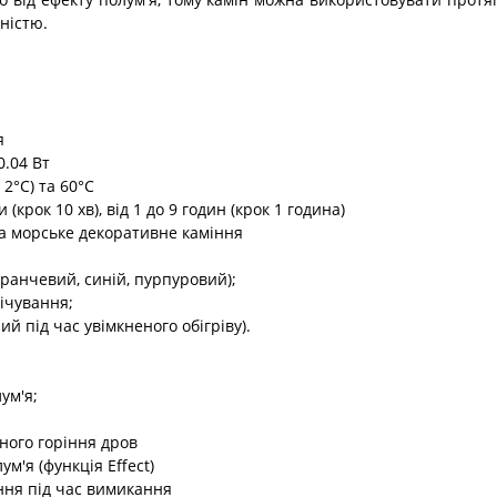
ністю.
я
0.04 Вт
 2°C) та 60°C
(крок 10 хв), від 1 до 9 годин (крок 1 година)
та морське декоративне каміння
ранчевий, синій, пурпуровий);
ічування;
й під час увімкненого обігріву).
ум'я;
ьного горіння дров
м'я (функція Effect)
ння під час вимикання