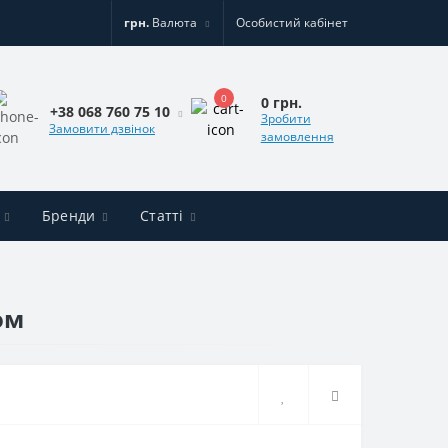
грн.
Валюта
Особистий кабінет
0
0 грн.
+38 068 760 75 10
Зробити
Замовити дзвінок
замовлення
Бренди
Статті
ом