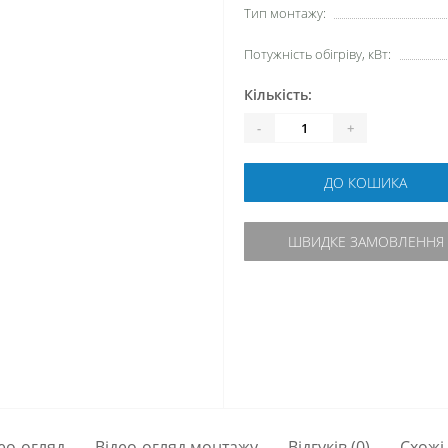
Тип монтажу:
Потужність обігріву, кВт:
Кількість:
-
+
ДО КОШИКА
ШВИДКЕ ЗАМОВЛЕННЯ
ео-огляд
Відео-огляд монтажу
Відгуків (0)
Схожі