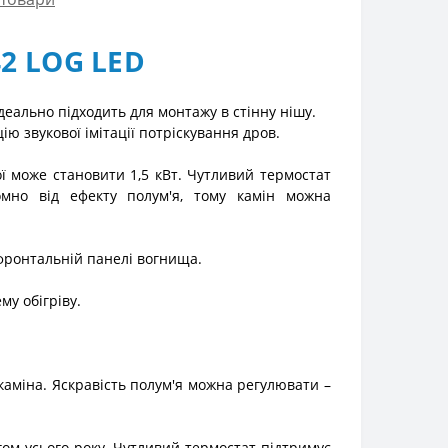
42 LOG LED
деально підходить для монтажу в стінну нішу.
ю звукової імітації потріскування дров.
ї може становити 1,5 кВт. Чутливий термостат
омно від ефекту полум'я, тому камін можна
фронтальній панелі вогнища.
му обігріву.
каміна. Яскравість полум'я можна регулювати –
гом усього року. Чутливий термостат підтримує