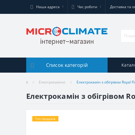
Наша адреса
Час роботи
Доставка та о
Список категорій
Катал
Електрокаміни
Електрокамін з обігрівом Royal F
Електрокамін з обігрівом Ro
Топ продажів