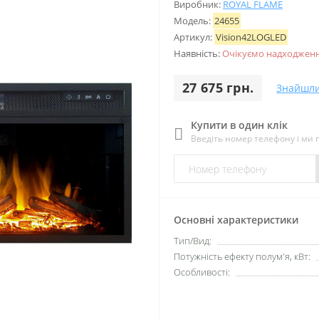
Виробник:
ROYAL FLAME
Модель:
24655
Артикул:
Vision42LOGLED
Наявність:
Очікуємо надходженн
27 675 грн.
Знайшл
Купити в один клік
Введіть номер телефону і ми
Основні характеристики
Тип/Вид:
Потужність ефекту полум'я, кВт:
Особливості: