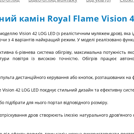
ий камін Royal Flame Vision 
моделлю Vision 42 LOG LED (з реалістичним муляжем дров), яка і
и з 4 варіантів найкращий режим. У моделі реалізовано функці
ивна 6-рівнева система обігріву, максимальна потужність яко
тури повітря із високою точністю. Обігрів працює автон
пульта дистанційного керування або кнопок, розташованих на 
e Vision 42 LOG LED поєднує стильний дизайн та ефективну систе
о підібрати для нього портал відповідного розміру.
потріскування дров створюють ілюзію натурального дров'яного 
о від ефекту полум'я, тому камін можна використовувати протя