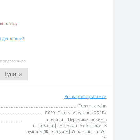
я товару
и дешевше?
 передзвонимо
Купити
Всі характеристики
Електрокаміни
0.030| Режим очікування 0.04 Вт
Термостат| Перемикач режимів
нагрівання| LED екран| З обігрівом| З
пультом ДК| Зі звуком| Управління по Wi-
Fi