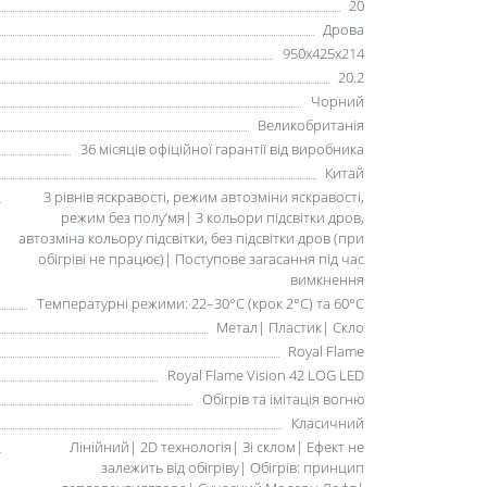
20
Дрова
950x425x214
20.2
Чорний
Великобританія
36 місяців офіційної гарантії від виробника
Китай
3 рівнів яскравості, режим автозміни яскравості,
режим без полуʼмя| 3 кольори підсвітки дров,
автозміна кольору підсвітки, без підсвітки дров (при
обігріві не працює)| Поступове загасання під час
вимкнення
Температурні режими: 22–30°C (крок 2°C) та 60°C
Метал| Пластик| Скло
Royal Flame
Royal Flame Vision 42 LOG LED
Обігрів та імітація вогню
Класичний
Лінійний| 2D технологія| Зі склом| Ефект не
залежить від обігріву| Обігрів: принцип