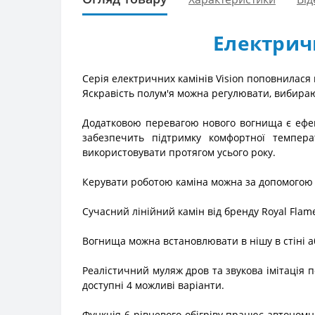
Електричн
Серія електричних камінів Vision поповнилася 
Яскравість полум'я можна регулювати, вибираюч
Додатковою перевагою нового вогнища є ефект
забезпечить підтримку комфортної темпера
використовувати протягом усього року.
Керувати роботою каміна можна за допомогою 
Сучасний лінійний камін від бренду Royal Flam
Вогнища можна встановлювати в нішу в стіні аб
Реалістичний муляж дров та звукова імітація 
доступні 4 можливі варіанти.
Функція 6-рівневого обігріву працює автономн