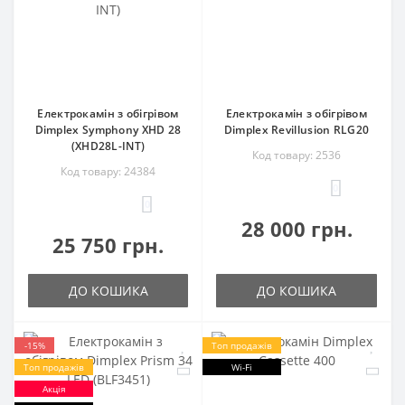
Електрокамін з обігрівом
Електрокамін з обігрівом
Dimplex Symphony XHD 28
Dimplex Revillusion RLG20
(XHD28L-INT)
Код товару: 2536
Код товару: 24384
0
0
28 000 грн.
25 750 грн.
ДО КОШИКА
ДО КОШИКА
-15%
Топ продажів
Топ продажів
Wi-Fi
Акція