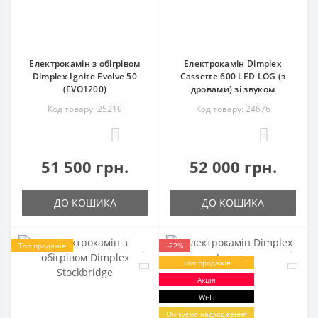
Електрокамін з обігрівом
Електрокамін Dimplex
Dimplex Ignite Evolve 50
Cassette 600 LED LOG (з
(EVO1200)
дровами) зі звуком
Код товару: 25210
Код товару: 24676
0
0
51 500 грн.
52 000 грн.
ДО КОШИКА
ДО КОШИКА
Топ продажів
-22%
Топ продажів
Акція
Wi-Fi
Очікуємо надходження