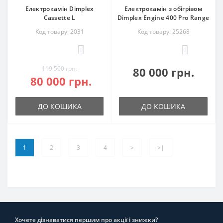
Електрокамін Dimplex
Електрокамін з обігрівом
Cassette L
Dimplex Engine 400 Pro Range
Код товару: 2031
Код товару: 25268
0
0
119 500 грн.
80 000 грн.
80 000 грн.
ДО КОШИКА
ДО КОШИКА
1
2
3
4
>
>|
Хочете дізнаватися першим про акції і знижки?