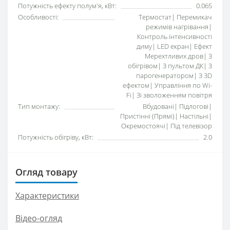
Потужність ефекту полум'я, кВт:
0.065
Особливості:
Термостат| Перемикач
режимів нагрівання|
Контроль інтенсивності
диму| LED екран| Ефект
Мерехтливих дров| З
обігрівом| З пультом ДК| З
парогенератором| З 3D
ефектом| Управління по Wi-
Fi| Зі зволоженням повітря
Тип монтажу:
Вбудовані| Підлогові|
Пристінні (Прямі)| Настільні|
Окремостоячі| Під телевізор
Потужність обігріву, кВт:
2.0
Огляд товару
Характеристики
Відео-огляд