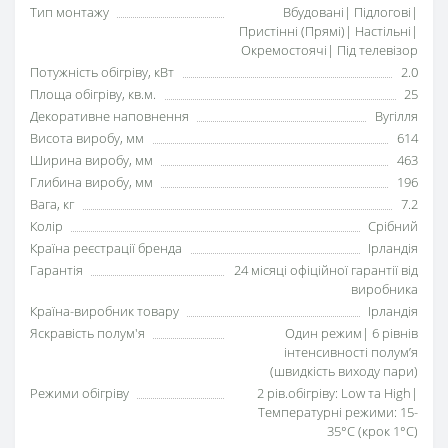
Тип монтажу
Вбудовані| Підлогові|
Пристінні (Прямі)| Настільні|
Окремостоячі| Під телевізор
Потужність обігріву, кВт
2.0
Площа обігріву, кв.м.
25
Декоративне наповнення
Вугілля
Висота виробу, мм
614
Ширина виробу, мм
463
Глибина виробу, мм
196
Вага, кг
7.2
Колір
Срібний
Країна реєстрації бренда
Ірландія
Гарантія
24 місяці офіційної гарантії від
виробника
Країна-виробник товару
Ірландія
Яскравість полум'я
Один режим| 6 рівнів
інтенсивності полумʼя
(швидкість виходу пари)
Режими обігріву
2 рів.обігріву: Low та High|
Температурні режими: 15-
35°C (крок 1°C)