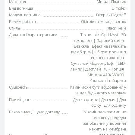
Матеріал
Метал| Пластик
Вид вогнища
Dimplex
Модель вогнища
Dimplex Flagstaff
Режим роботи
Обігрів та імітація вогню
Стиль
Класичний
Додаткові характеристики
Технологія Opti-Myst| 3D
технологія| Паровий камін|
Без скла| Ефект не залежить
від обігріву| Обігрів: принцип
тепловентилятора|
Сучасний,Модерн,Лофт| LED-
лампи| Дисплей| Wi-Fi:опція|
Монтаж 410x580x90|
Компактні габарити
Сумісність
Камін може бути вбудований у
нішу з будь-якого матеріалу
Приміщення
Для квартири| Для дачі| Для
офісу| Для будинку
Рекомендації щодо догляду
У камін заливати лише
очищену воду для
запобігання утворення
накипу на мембрані