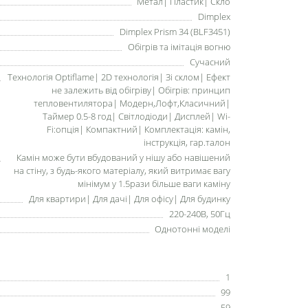
Метал| Пластик| Скло
Dimplex
Dimplex Prism 34 (BLF3451)
Обігрів та імітація вогню
Сучасний
Технологія Optiflame| 2D технологія| Зі склом| Ефект
не залежить від обігріву| Обігрів: принцип
тепловентилятора| Модерн,Лофт,Класичний|
Таймер 0.5-8 год| Світлодіоди| Дисплей| Wi-
Fi:опція| Компактний| Комплектація: камін,
інструкція, гар.талон
Камін може бути вбудований у нішу або навішений
на стіну, з будь-якого матеріалу, який витримає вагу
мінімум у 1.5рази більше ваги каміну
Для квартири| Для дачі| Для офісу| Для будинку
220-240В, 50Гц
Однотонні моделі
1
99
59