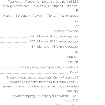
Термостат| Перемикач режимів нагрівання| LED
екран| З обігрівом| З пультом ДК| Управління по Wi-
Fi
Навісні| Вбудовані| Пристінні (Прямі)| Під телевізор
1.2
20
Кристали акрилові
496| Монтаж: 457 (див.інструкцію)
867| Монтаж: 823 (див.інструкцію)
181| Монтаж: 178 (див.інструкцію)
25
Чорний
Ірландія
24 місяці офіційної гарантії від виробника
Китай
2 режими яскравості: Low, High| Світлий режим| 7
режимів кольорової підсвітки, включно 1 режим
плавного переходу усіх кольорів палітри, з фіксацією
кольору
1 режим обігріву| Температурні режими: 5-32°C
(крок 1°C)