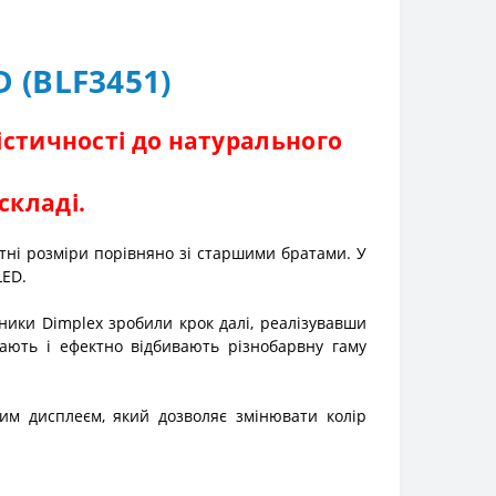
 (BLF3451)
істичності до натурального
складі.
тні розміри порівняно зі старшими братами. У
LED.
бники Dimplex зробили крок далі, реалізувавши
кають і ефектно відбивають різнобарвну гаму
им дисплеєм, який дозволяє змінювати колір