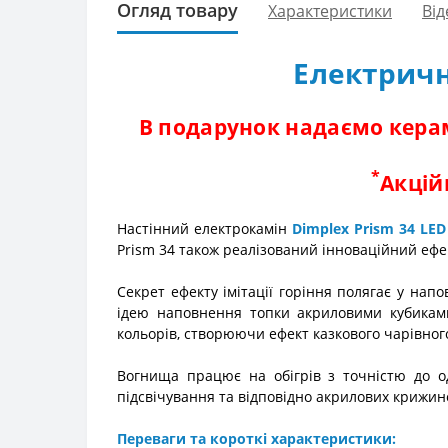
Огляд товару
Характеристики
Від
Електричн
В подарунок надаємо керам
*
Акцій
Настінний електрокамін
Dimplex Prism 34 LED
Prism 34 також реалізований інноваційний ефек
Секрет ефекту імітації горіння полягає у нап
ідею наповнення топки акриловими кубиками,
кольорів, створюючи ефект казкового чарівного
Вогнища працює на обігрів з точністю до о
підсвічування та відповідно акрилових крижин
Переваги та короткі характеристики: