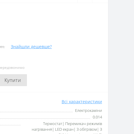
рн.
Знайшли дешевше?
 передзвонимо
Купити
Всі характеристики
Електрокаміни
0.014
Термостат| Перемикач режимів
нагрівання| LED екран| З обігрівом| З