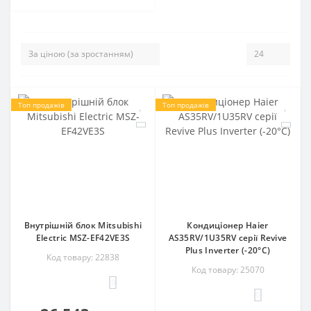
Топ продажів
Топ продажів
Внутрішній блок Mitsubishi
Кондиціонер Haier
Electric MSZ-EF42VE3S
AS35RV/1U35RV серії Revive
Plus Inverter (-20°C)
Код товару: 22838
Код товару: 25070
0
0