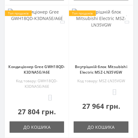
Топ продажів
Топ продажів
Кондиціонер Gree GWH18QD-
Внутрішній блок Mitsubishi
K3DNA5E/A6E
Electric MSZ-LN35VGW
Код товару: GWH18QD-
Код товару: MSZ-LN35VGW
K3DNA5E/A6E
0
0
27 964 грн.
27 804 грн.
ДО КОШИКА
ДО КОШИКА