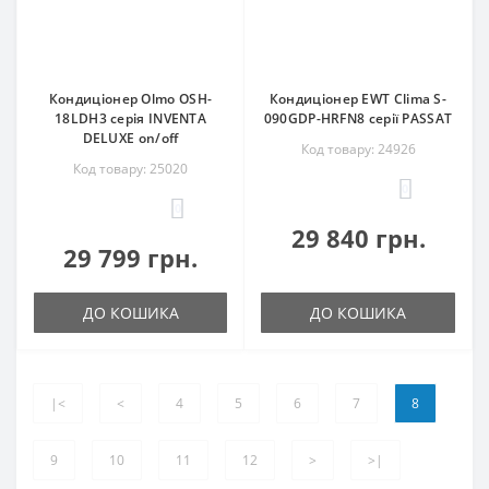
Кондиціонер Olmo OSH-
Кондиціонер EWT Clima S-
18LDH3 серія INVENTA
090GDP-HRFN8 серії PASSAT
DELUXE on/off
Код товару: 24926
Код товару: 25020
0
0
29 840 грн.
29 799 грн.
ДО КОШИКА
ДО КОШИКА
|<
<
4
5
6
7
8
9
10
11
12
>
>|