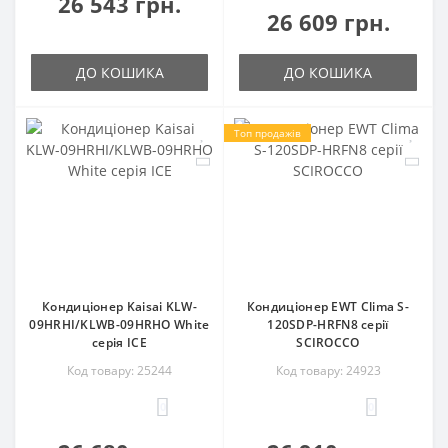
26 543 грн.
26 609 грн.
ДО КОШИКА
ДО КОШИКА
Топ продажів
Кондиціонер Kaisai KLW-
Кондиціонер EWT Clima S-
09HRHI/KLWB-09HRHO White
120SDP-HRFN8 серії
серія ICE
SCIROCCO
Код товару: 25244
Код товару: 24923
0
0