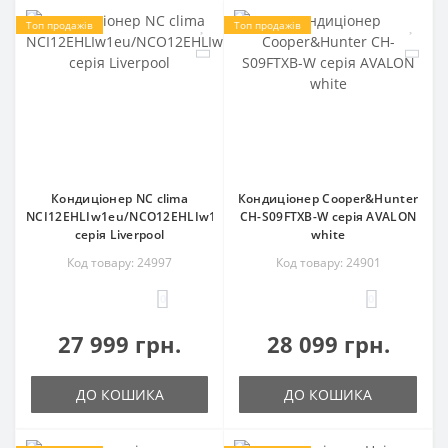
Топ продажів
Топ продажів
Кондиціонер NC clima
Кондиціонер Cooper&Hunter
NCI12EHLIw1eu/NCO12EHLIw1eu
CH-S09FTXB-W серія AVALON
серія Liverpool
white
Код товару: 24997
Код товару: 24901
0
0
27 999 грн.
28 099 грн.
ДО КОШИКА
ДО КОШИКА