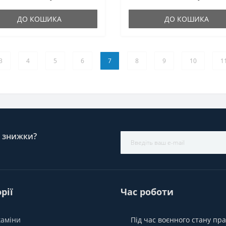
ДО КОШИКА
ДО КОШИКА
3
4
5
6
7
8
9
10
1
і знижки?
рії
Час роботи
каміни
Під час воєнного стану п