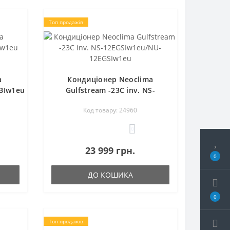
Топ продажів
a
Кондиціонер Neoclima
BIw1eu
Gulfstream -23C inv. NS-
12EGSIw1eu/NU-12EGSIw1eu
Код товару: 24960
0
23 999 грн.
0
ДО КОШИКА
0
Топ продажів