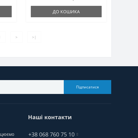
ДО КОШИКА
1
>
>|
Підписатися
Наші контакти
+38 068 760 75 10
рацюємо