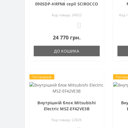
090SDP-HRFN8 серії SCIROCCO
Код товару: 24922
Код 
0
24 770 грн.
ДО КОШИКА
Топ продажів
Топ про
Внутрішній блок Mitsubishi
Вну
Electric MSZ-EF42VE3B
Код товару: 22826