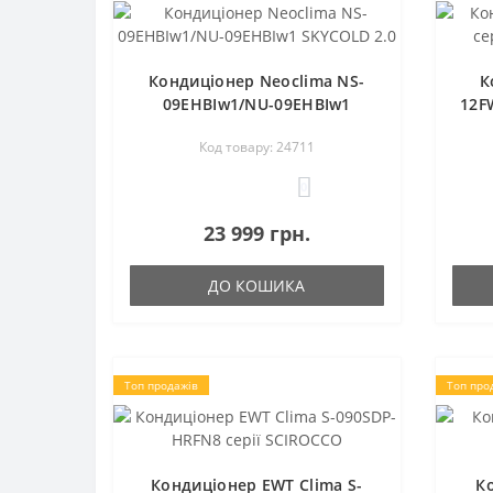
Кондиціонер Neoclima NS-
К
09EHBIw1/NU-09EHBIw1
12F
SKYCOLD 2.0
Код товару: 24711
0
23 999 грн.
ДО КОШИКА
Топ продажів
Топ про
Кондиціонер EWT Clima S-
К