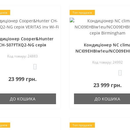
дажів
Топ продажів
диціонер Cooper&Hunter
CH-S07FTXQ2-NG серія
Кондиціонер NC clim
VERITAS inv Wi-Fi
NCI09EHBIw1eu/NCO09EH
Код товару: 24883
серія Birmingham
Код товару: 24992
0
0
23 999 грн.
23 999 грн.
ДО КОШИКА
ДО КОШИКА
дажів
Топ продажів