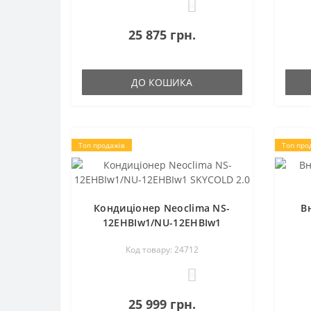
0
25 875 грн.
ДО КОШИКА
Топ продажів
Топ про
Кондиціонер Neoclima NS-
В
12EHBIw1/NU-12EHBIw1
SKYCOLD 2.0
Код товару: 24712
0
25 999 грн.