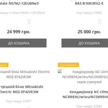
Mate NS/NU-12EUMIw3
RAS-B16N3KV2-E
товару: U-Mate NS/NU-12EUMIw3
Код товару: 23982
0
0
24 999 грн.
25 000 грн.
ДО КОШИКА
ДО КОШИКА
дажів
Топ продажів
трішній блок Mitsubishi
Electric MSZ-EF42VE3W
Кондиціонер NC clim
NCI09EHLIw1eu/NCO09EH
Код товару: 22827
серія Liverpool
Код товару: 24996