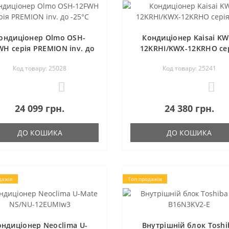
ондиціонер Olmo OSH-
Кондиціонер Kaisai KW
WH серія PREMION inv. до
12KRHI/KWX-12KRHO се
-25°C
FLY
Код товару: 25028
Код товару: 25241
0
0
24 099 грн.
24 380 грн.
ДО КОШИКА
ДО КОШИКА
дажів
Топ продажів
ондиціонер Neoclima U-
Внутрішній блок Toshi