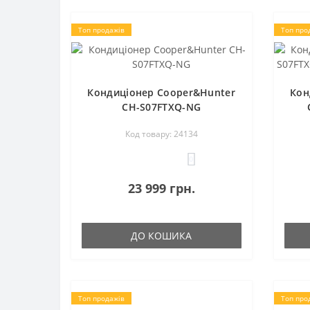
Топ продажів
Топ про
Кондиціонер Cooper&Hunter
Кон
CH-S07FTXQ-NG
Код товару: 24134
0
23 999 грн.
ДО КОШИКА
Топ продажів
Топ про