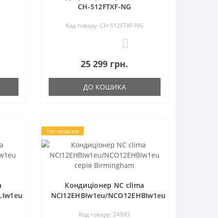
CH-S12FTXF-NG
Код товару: CH-S12FTXF-NG
0
25 299 грн.
ДО КОШИКА
Топ продажів
a
Кондиціонер NC clima
LIw1eu
NCI12EHBIw1eu/NCO12EHBIw1eu
серія Birmingham
Код товару: 24993