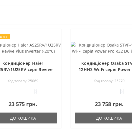
дажів
Кондиціонер Haier
Кондиціонер Osaka ST
25RV/1U25RV серії Revive
12HH3 Wi-Fi серія Power
Plus Inverter (-20°C)
R32 DC inverter
Код товару: 25069
Код товару: 25270
0
0
23 575 грн.
23 758 грн.
ДО КОШИКА
ДО КОШИКА