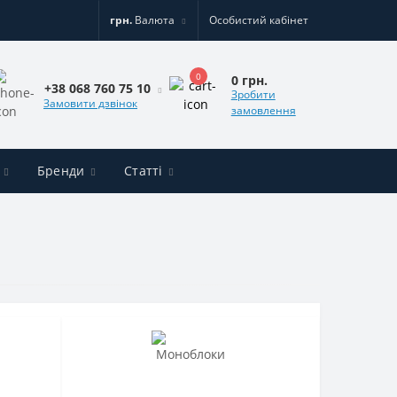
грн.
Валюта
Особистий кабінет
0
0 грн.
+38 068 760 75 10
Зробити
Замовити дзвінок
замовлення
Бренди
Статті