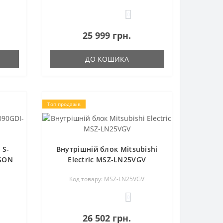
0
25 999 грн.
ДО КОШИКА
Топ продажів
 S-
Внутрішній блок Mitsubishi
SSON
Electric MSZ-LN25VGV
Код товару: MSZ-LN25VGV
0
26 502 грн.