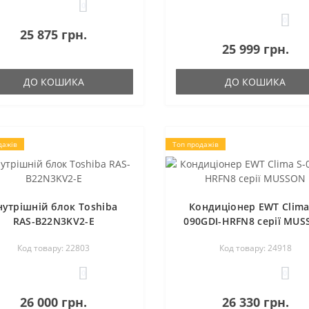
0
0
25 875 грн.
25 999 грн.
ДО КОШИКА
ДО КОШИКА
дажів
Топ продажів
нутрішній блок Toshiba
Кондиціонер EWT Clima
RAS-B22N3KV2-E
090GDI-HRFN8 серії MU
Код товару: 22803
Код товару: 24918
0
0
26 000 грн.
26 330 грн.