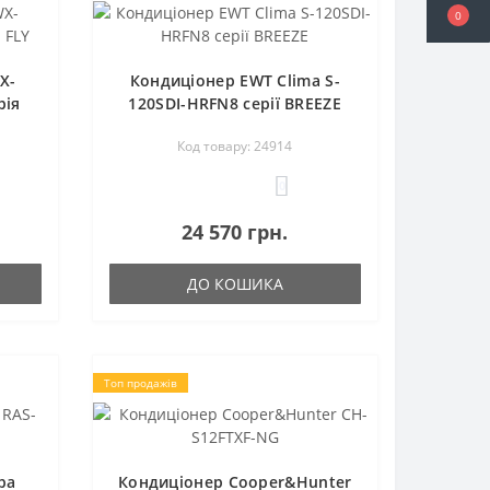
0
X-
Кондиціонер EWT Clima S-
рія
120SDI-HRFN8 серії BREEZE
Код товару: 24914
0
24 570 грн.
ДО КОШИКА
Топ продажів
ba
Кондиціонер Cooper&Hunter