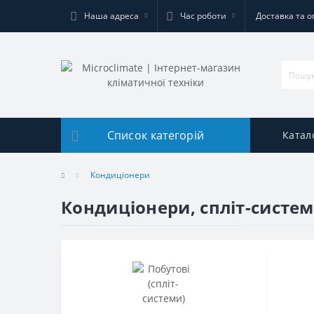
Наша адреса
Час роботи
Доставка та о
Список категорій
Катал
Кондиціонери
Кондиціонери, спліт-систем