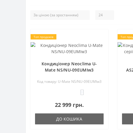
Топ продажів
Топ про
Кондиціонер Neoclima U-
Mate NS/NU-09EUMIw3
AS
Код товару: U-Mate NS/NU-09EUMIw3
0
22 999 грн.
ДО КОШИКА