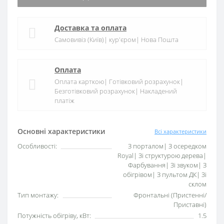
Доставка та оплата
Самовивіз (Київ)| кур'єром| Нова Пошта
Оплата
Оплата карткою| Готівковий розрахунок|
Безготівковий розрахунок| Накладений
платіж
Основні характеристики
Всі характеристики
Особливості:
З порталом| З осередком
Royal| Зі структурою дерева|
Фарбування| Зі звуком| З
обігрівом| З пультом ДК| Зі
склом
Тип монтажу:
Фронтальні (Пристенні/
Приставні)
Потужність обігріву, кВт:
1.5