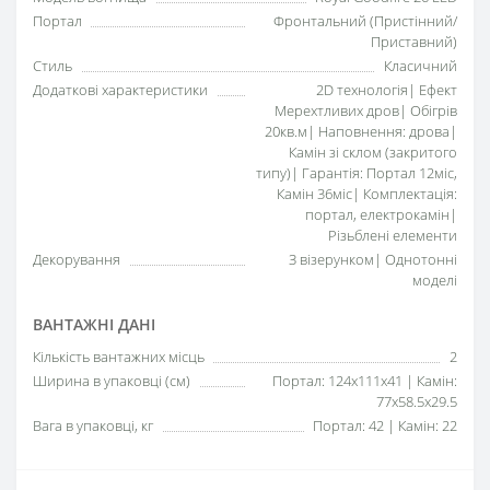
Портал
Фронтальний (Пристінний/
Приставний)
Стиль
Класичний
Додаткові характеристики
2D технологія| Ефект
Мерехтливих дров| Обігрів
20кв.м| Наповнення: дрова|
Камін зі склом (закритого
типу)| Гарантія: Портал 12міс,
Камін 36міс| Комплектація:
портал, електрокамін|
Різьблені елементи
Декорування
З візерунком| Однотонні
моделі
ВАНТАЖНІ ДАНІ
Кількість вантажних місць
2
Ширина в упаковці (см)
Портал: 124x111x41 | Камін:
77x58.5x29.5
Вага в упаковці, кг
Портал: 42 | Камін: 22