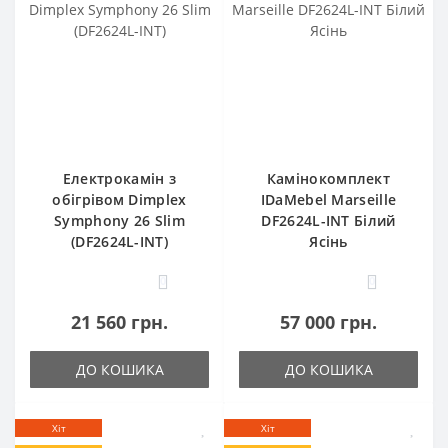
Електрокамін з
Камінокомплект
обігрівом Dimplex
IDaMebel Marseille
Symphony 26 Slim
DF2624L-INT Білий
(DF2624L-INT)
Ясінь
0
0
21 560 грн.
57 000 грн.
ДО КОШИКА
ДО КОШИКА
Хіт
Хіт