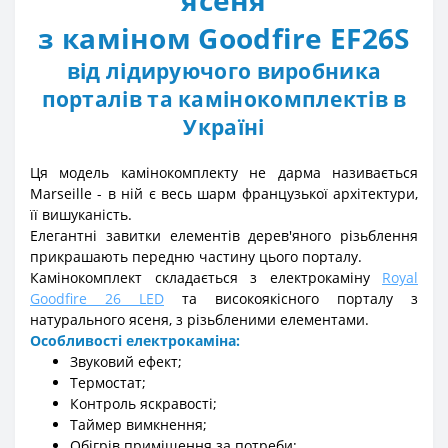
ясеня
з каміном Goodfire EF26S
від лідируючого виробника
порталів та камінокомплектів в
Україні
Ця модель камінокомплекту не дарма називається
Marseille - в ній є весь шарм французької архітектури,
її вишуканість.
Елегантні завитки елементів дерев'яного різьблення
прикрашають передню частину цього порталу.
Камінокомплект складається з електрокаміну
Royal
Goodfire 26 LED
та високоякісного порталу з
натурального ясеня, з різьбленими елементами.
Особливості електрокаміна:
Звуковий ефект;
Термостат;
Контроль яскравості;
Таймер вимкнення;
Обігрів приміщення за потреби;