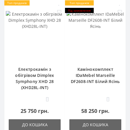
Топ продажів
Топ продажів
Під замовлення
Електрокамін з
Камінокомплект
обігрівом Dimplex
IDaMebel Marseille
Symphony XHD 28
DF2608-INT Білий Ясінь
(XHD28L-INT)
0
0
25 750 грн.
58 250 грн.
ДО КОШИКА
ДО КОШИКА