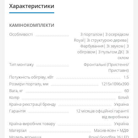
Характеристики
КАМІНОКОМПЛЕКТИ
Особливості
З порталом| З осередком
Royal| Зі структурою дерева|
Фарбування| Зі звуком| З
обігрівом| З пультом ДК| Зі
склом
Тип монтажу
Фронтальні (Пристенні/
Приставні)
Потужність обігріву, кВт
1.5
Розміри порталу, мм
1215x1096x390
Вага, кг
60
Колір
Білий
Країна реєстрації бренду
Україна
Гарантія
12 місяців офіційної гарантії
від виробника
Країна-виробник товару
Україна
Матеріал
Масив-ясен + МДФ
Модель вогнища
Royal Goodfire 26 LED