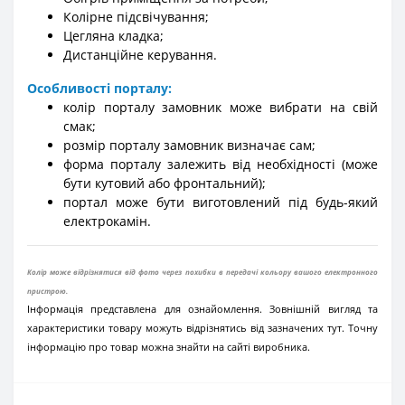
Колірне підсвічування;
Цегляна кладка;
Дистанційне керування.
Особливості порталу:
колір порталу замовник може вибрати на свій
смак;
розмір порталу замовник визначає сам;
форма порталу залежить від необхідності (може
бути кутовий або фронтальний);
портал може бути виготовлений під будь-який
електрокамін.
Колір може відрізнятися від фото через похибки в передачі кольору вашого електронного
пристрою.
Інформація представлена для ознайомлення. Зовнішній вигляд та
характеристики товару можуть відрізнятись від зазначених тут. Точну
інформацію про товар можна знайти на сайті виробника.