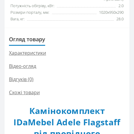
Потужність обігріву, кВт:
2.0
Розміри порталу, мм:
1020x950x290
Вага, кг:
28.0
Огляд товару
Характеристики
Відео-огляд
Відгуків (0)
Схожі товари
Камінокомплект
IDaMebel Adele Flagstaff
від провідного