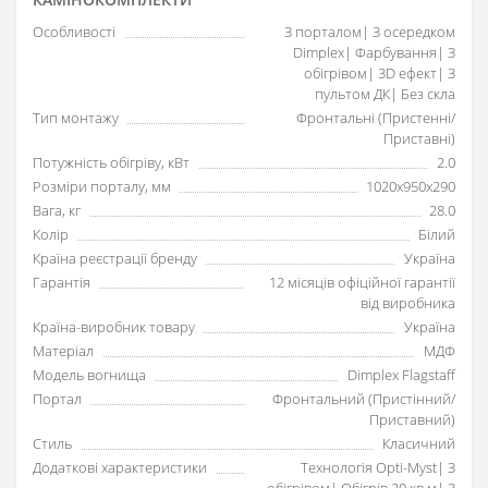
Особливості
З порталом| З осередком
Dimplex| Фарбування| З
обігрівом| 3D ефект| З
пультом ДК| Без скла
Тип монтажу
Фронтальні (Пристенні/
Приставні)
Потужність обігріву, кВт
2.0
Розміри порталу, мм
1020x950x290
Вага, кг
28.0
Колір
Білий
Країна реєстрації бренду
Україна
Гарантія
12 місяців офіційної гарантії
від виробника
Країна-виробник товару
Україна
Матеріал
МДФ
Модель вогнища
Dimplex Flagstaff
Портал
Фронтальний (Пристінний/
Приставний)
Стиль
Класичний
Додаткові характеристики
Технологія Opti-Myst| З