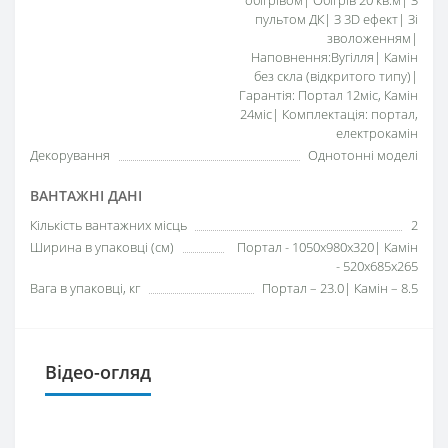
обігрівом| Обігрів 20 кв.м| З
пультом ДК| З 3D ефект| Зі
зволоженням|
Наповнення:Вугілля| Камін
без скла (відкритого типу)|
Гарантія: Портал 12міс, Камін
24міс| Комплектація: портал,
електрокамін
Декорування
Однотонні моделі
ВАНТАЖНІ ДАНІ
Кількість вантажних місць
2
Ширина в упаковці (см)
Портал - 1050x980x320| Камін
- 520x685x265
Вага в упаковці, кг
Портал – 23.0| Камін – 8.5
Відео-огляд