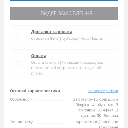
ШВИДКЕ ЗАМОВЛЕННЯ
Доставка та оплата
Самовивіз (Київ)| кур'єром| Нова Пошта
Оплата
Оплата карткою| Готівковий розрахунок|
Безготівковий розрахунок| Накладений
платіж
Основні характеристики
Всі характеристики
Особливості:
З порталом| З осередком
Dimplex| Фарбування| З
обігрівом| 3D ефект| З
пультом ДК| Без скла
Тип монтажу:
Фронтальні (Пристенні/
Приставні)