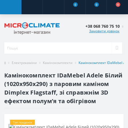
0
0
0
+38 068 760 75 10
Замовити дзвінок
Електрокаміни
Камінокомплекти
Камінокомплект IDaMebel Adel
Камінокомплект IDaMebel Adele Білий
(1020x950x290) з паровим каміном
Dimplex Flagstaff, зі справжнім 3D
ефектом полумʼя та обігрівом
Топ продажів