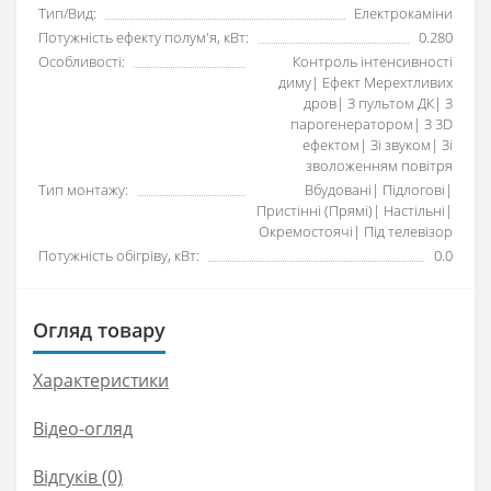
Тип/Вид:
Електрокаміни
Потужність ефекту полум'я, кВт:
0.280
Особливості:
Контроль інтенсивності
диму| Ефект Мерехтливих
дров| З пультом ДК| З
парогенератором| З 3D
ефектом| Зі звуком| Зі
зволоженням повітря
Тип монтажу:
Вбудовані| Підлогові|
Пристінні (Прямі)| Настільні|
Окремостоячі| Під телевізор
Потужність обігріву, кВт:
0.0
Огляд товару
Характеристики
Відео-огляд
Відгуків (0)