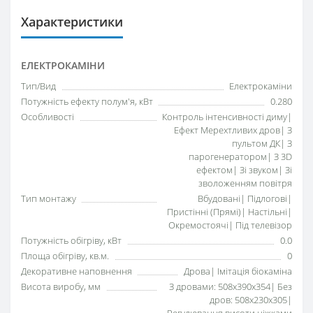
Характеристики
ЕЛЕКТРОКАМІНИ
Тип/Вид
Електрокаміни
Потужність ефекту полум'я, кВт
0.280
Особливості
Контроль інтенсивності диму|
Ефект Мерехтливих дров| З
пультом ДК| З
парогенератором| З 3D
ефектом| Зі звуком| Зі
зволоженням повітря
Тип монтажу
Вбудовані| Підлогові|
Пристінні (Прямі)| Настільні|
Окремостоячі| Під телевізор
Потужність обігріву, кВт
0.0
Площа обігріву, кв.м.
0
Декоративне наповнення
Дрова| Імітація біокаміна
Висота виробу, мм
З дровами: 508x390x354| Без
дров: 508x230x305|