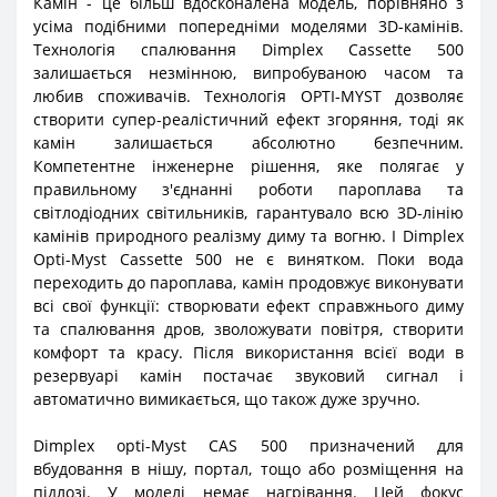
Камін - це більш вдосконалена модель, порівняно з
усіма подібними попередніми моделями 3D-камінів.
Технологія спалювання Dimplex Cassette 500
залишається незмінною, випробуваною часом та
любив споживачів. Технологія OPTI-MYST дозволяє
створити супер-реалістичний ефект згоряння, тоді як
камін залишається абсолютно безпечним.
Компетентне інженерне рішення, яке полягає у
правильному з'єднанні роботи пароплава та
світлодіодних світильників, гарантувало всю 3D-лінію
камінів природного реалізму диму та вогню. І Dimplex
Opti-Myst Cassette 500 не є винятком. Поки вода
переходить до пароплава, камін продовжує виконувати
всі свої функції: створювати ефект справжнього диму
та спалювання дров, зволожувати повітря, створити
комфорт та красу. Після використання всієї води в
резервуарі камін постачає звуковий сигнал і
автоматично вимикається, що також дуже зручно.
Dimplex opti-Myst CAS 500 призначений для
вбудовання в нішу, портал, тощо або розміщення на
підлозі. У моделі немає нагрівання. Цей фокус