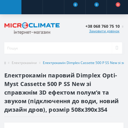
0
0
0
+38 068 760 75 10
Замовити дзвінок
Електрокаміни
Електрокамін Dimplex Cassette 500 P SS New зі з
Електрокамін паровий Dimplex Opti-
Myst Cassette 500 P SS New зі
справжнім 3D ефектом полумʼя та
звуком (підключення до води, новий
дизайн дров), розмір 508x390x354