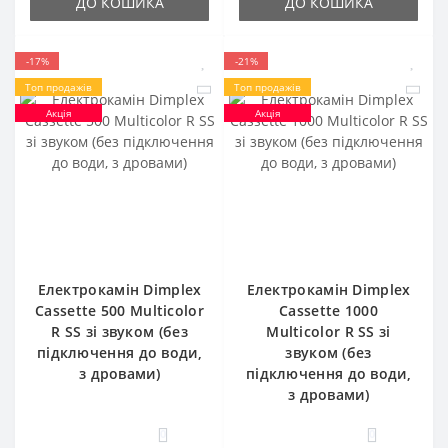
ДО КОШИКА
ДО КОШИКА
-17%
-21%
Топ продажів
Топ продажів
Акція
Акція
Електрокамін Dimplex
Електрокамін Dimplex
Cassette 500 Multicolor
Cassette 1000
R SS зі звуком (без
Multicolor R SS зі
підключення до води,
звуком (без
з дровами)
підключення до води,
з дровами)
0
0