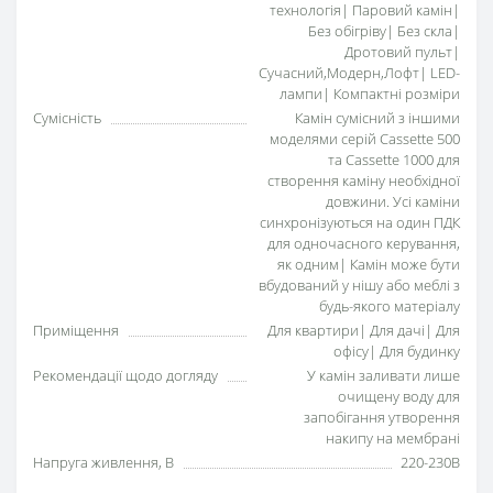
технологія| Паровий камін|
Без обігріву| Без скла|
Дротовий пульт|
Сучасний,Модерн,Лофт| LED-
лампи| Компактні розміри
Сумісність
Камін сумісний з іншими
моделями серій Cassette 500
та Cassette 1000 для
створення каміну необхідної
довжини. Усі каміни
синхронізуються на один ПДК
для одночасного керування,
як одним| Камін може бути
вбудований у нішу або меблі з
будь-якого матеріалу
Приміщення
Для квартири| Для дачі| Для
офісу| Для будинку
Рекомендації щодо догляду
У камін заливати лише
очищену воду для
запобігання утворення
накипу на мембрані
Напруга живлення, В
220-230В