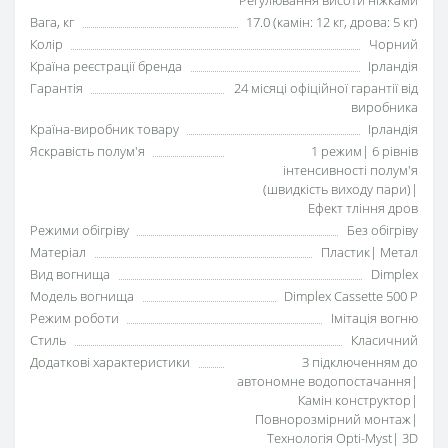
Регулювання висоти ніжками
Вага, кг
17.0 (камін: 12 кг, дрова: 5 кг)
Колір
Чорний
Країна реєстрації бренда
Ірландія
Гарантія
24 місяці офіційної гарантії від
виробника
Країна-виробник товару
Ірландія
Яскравість полум'я
1 режим| 6 рівнів
інтенсивності полум'я
(швидкість виходу пари)|
Ефект тління дров
Режими обігріву
Без обігріву
Матеріал
Пластик| Метал
Вид вогнища
Dimplex
Модель вогнища
Dimplex Cassette 500 P
Режим роботи
Імітація вогню
Стиль
Класичний
Додаткові характеристики
З підключенням до
автономне водопостачання|
Камін конструктор|
Повнорозмірний монтаж|
Технологія Opti-Myst| 3D