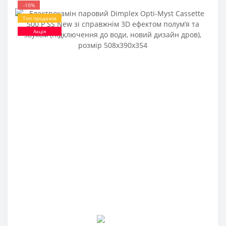
-10%
Топ продажів
Акція