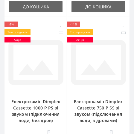
ДО КОШИКА
ДО КОШИКА
-2%
-11%
Топ продажів
Топ продажів
Акція
Акція
Електрокамін Dimplex
Електрокамін Dimplex
Cassette 1000 P PS зі
Cassette 750 P SS зі
звуком (підключення
звуком (підключення
води, без дров)
води, з дровами)
0
0