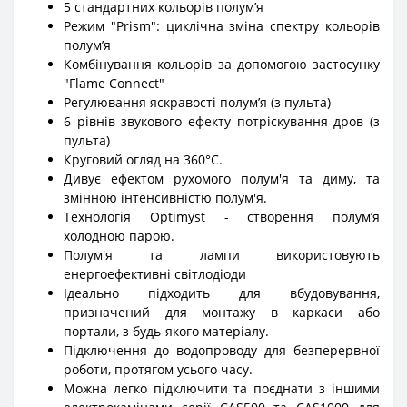
5 стандартних кольорів полумʼя
Режим "Prism": циклічна зміна спектру кольорів
полумʼя
Комбінування кольорів за допомогою застосунку
"Flame Connect"
Регулювання яскравості полумʼя (з пульта)
6 рівнів звукового ефекту потріскування дров (з
пульта)
Круговий огляд на 360°C.
Дивує ефектом рухомого полум'я та диму, та
змінною інтенсивністю полум'я.
Технологія Optimyst - створення полумʼя
холодною парою.
Полум'я та лампи використовують
енергоефективні світлодіоди
Ідеально підходить для вбудовування,
призначений для монтажу в каркаси або
портали, з будь-якого матеріалу.
Підключення до водопроводу для безперервної
роботи, протягом усього часу.
Можна легко підключити та поєднати з іншими