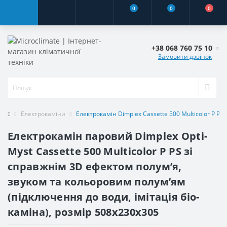
0
0
0
+38 068 760 75 10
Замовити дзвінок
Електрокаміни
Електрокамін Dimplex Cassette 500 Multicolor P PS 
Електрокамін паровий Dimplex Opti-
Myst Cassette 500 Multicolor P PS зі
справжнім 3D ефектом полумʼя,
звуком та кольоровим полумʼям
(підключення до води, імітація біо-
каміна), розмір 508x230x305