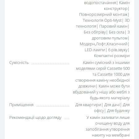
водопостачання| Камін
конструктор|
Повнорозмірний монтаж|
Технологія Opti-Myst| 3D
технологія| Паровий камін|
Без обігріву| Без скла| З
дротовим пультом|
Модерн,Лофт,Класичний|
LED-лампи| 6 рів.звуку|
Компактні розміри
Сумісність
Камін сумісний з іншими
моделями серій Cassette 500
та Cassette 1000 для
створення каміну необхідної
довжини| Камін може бути
вбудований у нішу або меблі з
будь-якого матеріалу
Приміщення
Для квартири| Для дачі| Для
офісу| Для будинку
Рекомендації щодо догляду
У камін заливати лише
очищену воду для
запобігання утворення
накипу на мембрані