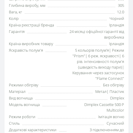
Глибина виробу, мм
305
Вага, кг
12.0
Колір
Чорний
Країна реєстрації бренда
Ірландія
Гарантія
24 місяці офіційної гарантії від
виробника
Країна-виробник товару
Ірландія
Яскравість полум'я
5 кольорів полумʼя| Режим
"Prism"| 6 реж. яскравості| 6
рів. інтенсивності полум'я
(швидкість виходу пари)|
Керування через застосунок
"Flame Connect"
Режими обігріву
Без обігріву
Матеріал
Метал| Пластик
Вид вогнища
Dimplex
Модель вогнища
Dimplex Cassette 500 P
Multicolor
Режим роботи
Імітація вогню
Стиль
Сучасний
Додаткові характеристики
З підключенням до