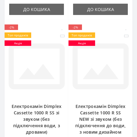
ДО КОШИКА
ДО КОШИКА
-2%
-2%
Топ продажів
Топ продажів
Акція
Акція
Електрокамін Dimplex
Електрокамін Dimplex
Cassette 1000 R SS зі
Cassette 1000 R SS
звуком (без
NEW зі звуком (без
підключення води, з
підключення до води,
дровами)
з новим дизайном