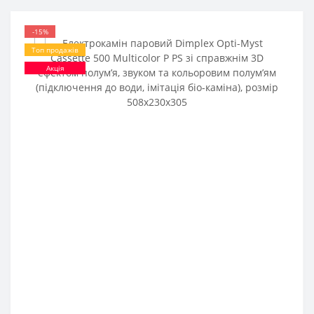
-15%
Топ продажів
Акція