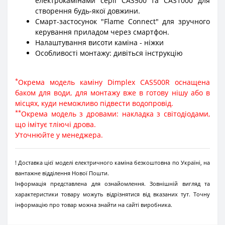
електрокамінами серії CAS500 та CAS1000 для
створення будь-якої довжини.
Смарт-застосунок "Flame Connect" для зручного
керування приладом через смартфон.
Налаштування висоти каміна - ніжки
Особливості монтажу: дивіться інструкцію
*
Окрема модель каміну Dimplex CAS500R оснащена
баком для води, для монтажу вже в готову нішу або в
місцях, куди неможливо підвести водопровід.
**
Окрема модель з дровами: накладка з світодіодами,
що імітує тліючі дрова.
Уточнюйте у менеджера.
! Доставка цієї моделі електричного каміна безкоштовна по Україні, на
вантажне відділення Нової Пошти.
Інформація представлена для ознайомлення. Зовнішній вигляд та
характеристики товару можуть відрізнятися від вказаних тут. Точну
інформацію про товар можна знайти на сайті виробника.