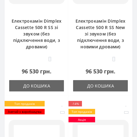
Електрокамін Dimplex
Електрокамін Dimplex
Cassette 500 R SS зі
Cassette 500 R SS New
звуком (без
зі звуком (без
підключення води, з
підключення води, з
дровами)
новими дровами)
0
0
96 530 грн.
96 530 грн.
ДО КОШИКА
ДО КОШИКА
Топ продажів
-14%
Знятий з виробництва
Топ продажів
Акція