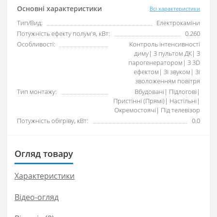
Основні характеристики
Всі характеристики
Тип/Вид:
Електрокаміни
Потужність ефекту полум'я, кВт:
0.260
Особливості:
Контроль інтенсивності
диму| З пультом ДК| З
парогенератором| З 3D
ефектом| Зі звуком| Зі
зволоженням повітря
Тип монтажу:
Вбудовані| Підлогові|
Пристінні (Прямі)| Настільні|
Окремостоячі| Під телевізор
Потужність обігріву, кВт:
0.0
Огляд товару
Характеристики
Відео-огляд