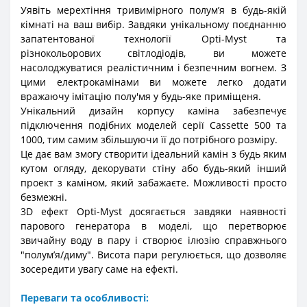
Уявіть мерехтіння тривимірного полум’я в будь-якій
кімнаті на ваш вибір. Завдяки унікальному поєднанню
запатентованої технології Opti-Myst та
різнокольорових світлодіодів, ви можете
насолоджуватися реалістичним і безпечним вогнем. З
цими електрокамінами ви можете легко додати
вражаючу імітацію полу'мя у будь-яке приміщеня.
Унікальний дизайн корпусу каміна забезпечує
підключення подібних моделей серії Cassette 500 та
1000, тим самим збільшуючи її до потрібного розміру.
Це дає вам змогу створити ідеальний камін з будь яким
кутом огляду, декорувати стіну або будь-який інший
проект з каміном, який забажаєте. Можливості просто
безмежні.
3D ефект Opti-Myst досягається завдяки наявності
парового генератора в моделі, що перетворює
звичайну воду в пару і створює ілюзію справжнього
"полумʼя/диму". Висота пари регулюється, що дозволяє
зосередити увагу саме на ефекті.
Переваги та особливості: