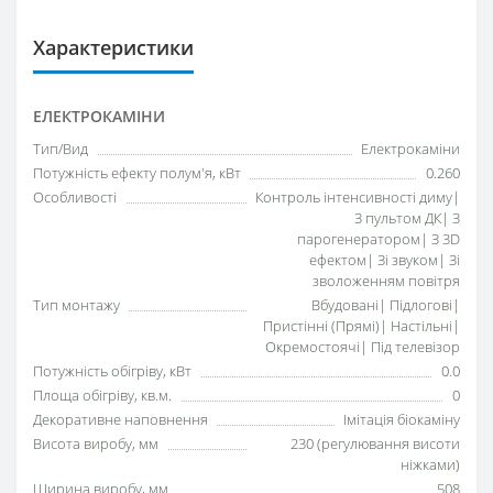
Характеристики
ЕЛЕКТРОКАМІНИ
Тип/Вид
Електрокаміни
Потужність ефекту полум'я, кВт
0.260
Особливості
Контроль інтенсивності диму|
З пультом ДК| З
парогенератором| З 3D
ефектом| Зі звуком| Зі
зволоженням повітря
Тип монтажу
Вбудовані| Підлогові|
Пристінні (Прямі)| Настільні|
Окремостоячі| Під телевізор
Потужність обігріву, кВт
0.0
Площа обігріву, кв.м.
0
Декоративне наповнення
Імітація біокаміну
Висота виробу, мм
230 (регулювання висоти
ніжками)
Ширина виробу, мм
508