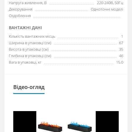
Напруга живлення, В
220-240В, 50Гц
Декорування
Однотонні моделі
Оздоблення
ВАНТАЖНІ ДАНІ
Кількість вантажних місць
1
Ширина в упаковці (см)
67
Висота в упаковці (см)
35
Глибина в упаковці (см)
46
Вага в упаковці, кг
15.0
Відео-огляд