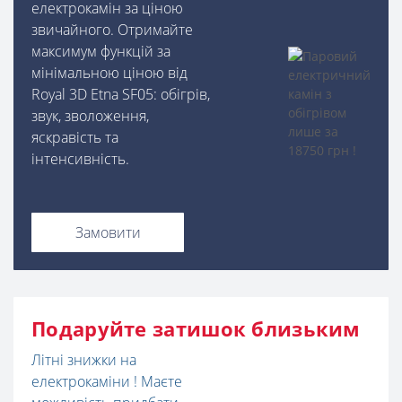
електрокамін за ціною
звичайного. Отримайте
максимум функцій за
мінімальною ціною від
Royal 3D Etna SF05: обігрів,
звук, зволоження,
яскравість та
інтенсивність.
Замовити
Подаруйте затишок близьким
Літні знижки на
електрокаміни ! Маєте