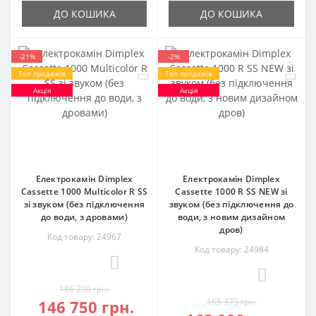
ДО КОШИКА
ДО КОШИКА
-21%
-2%
Топ продажів
Топ продажів
Акція
Акція
Електрокамін Dimplex
Електрокамін Dimplex
Cassette 1000 Multicolor R SS
Cassette 1000 R SS NEW зі
зі звуком (без підключення
звуком (без підключення до
до води, з дровами)
води, з новим дизайном
дров)
Код товару: 24967
Код товару: 24984
0
0
186 200 грн.
165 375 грн.
146 750 грн.