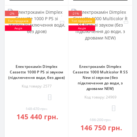
-2%
-21%
Топ продажів
Топ продажів
Акція
Акція
Електрокамін Dimplex
Електрокамін Dimplex
Cassette 1000 P PS зі звуком
Cassette 1000 Multicolor R SS
(підключення води, без дров)
New зі звуком (без
підключення до води, з
Код товару: 2577
дровами NEW)
Код товару: 24969
0
0
148 470 грн.
145 440 грн.
186 200 грн.
146 750 грн.