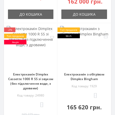
162 000 грн.
ДО КОШИКА
ДО КОШИКА
-2%
Топ продажів
Топ продажів
Wi-Fi
Акція
Електрокамін Dimplex
Електрокамін з обігрівом
Cassette 1000 R SS зі звуком
Dimplex Bingham
(без підключення води, з
Код товару: 1929
дровами)
Код товару: 24980
0
0
165 620 грн.
165 375 грн.