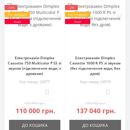
-14%
-2%
Топ продажів
Топ продажів
Акція
Акція
Електрокамін Dimplex
Електрокамін Dimplex
Cassette 750 Multicolor P SS зі
Cassette 1000 R PS зі звуком
звуком (підключення води, з
(без підключення води, без
дровами)
дров)
Код товару: 24977
Код товару: 24979
0
0
127 400 грн.
139 895 грн.
110 000 грн.
137 040 грн.
ДО КОШИКА
ДО КОШИКА