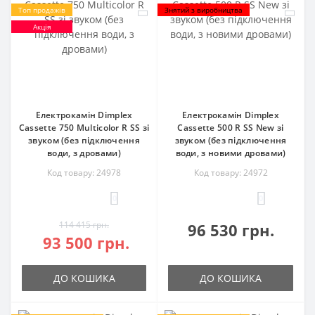
Топ продажів
Знятий з виробництва
Акція
Електрокамін Dimplex
Електрокамін Dimplex
Cassette 750 Multicolor R SS зі
Cassette 500 R SS New зі
звуком (без підключення
звуком (без підключення
води, з дровами)
води, з новими дровами)
Код товару: 24978
Код товару: 24972
0
0
114 415 грн.
96 530 грн.
93 500 грн.
ДО КОШИКА
ДО КОШИКА