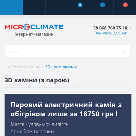
0
0
0
+38 068 760 75 10
Замовити дзвінок
Електрокаміни
3D ефект полум'я
3D каміни (з парою)
Паровий електричний камін з
обігрівом лише за 18750 грн !
Маєте чудову можливість
придбати паровий