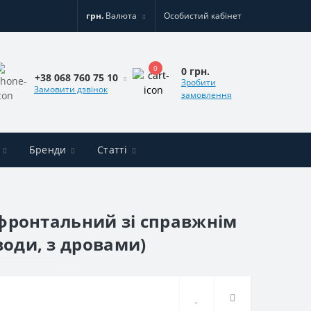
грн.
Валюта
Особистий кабінет
0
0 грн.
+38 068 760 75 10
Зробити
Замовити дзвінок
замовлення
Бренди
Статті
0 фронтальний зі справжнім
води, з дровами)