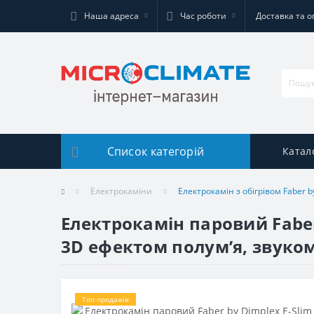
Наша адреса
Час роботи
Доставка та о
Список категорій
Катал
Електрокаміни
Електрокамін з обігрівом Faber 
Електрокамін паровий Faber
3D ефектом полумʼя, звуком
Топ продажів