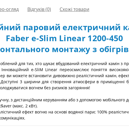
ео-огляд
Відгуків (0)
Схожі товари
ійний паровий електричний к
Faber e-Slim Linear 1200-450
онтального монтажу з обігрі
зроблений для тих, хто шукає вбудований електричний камін з
нноваційний e-SliM Linear переосмислює поняття високоякі
р ви можете встановити дивовижно реалістичний камін, ефект як
е. Доступні 3 ширини для створення атмосфери в приміщенні буд
олоджуватися вогнем без ризиків загоряння!
чну, з дистанційним керуванням або з допомогою мобільного д
aver (макс. 2 кВт).
істичний ефект вогню на основі водяної пари; 100% реалістичн
комунікаціях.