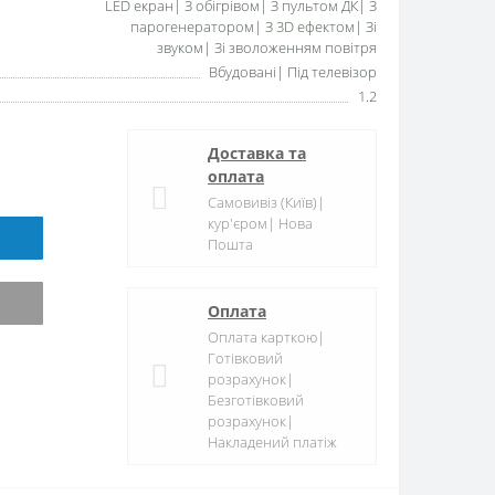
LED екран| З обігрівом| З пультом ДК| З
парогенератором| З 3D ефектом| Зі
звуком| Зі зволоженням повітря
Вбудовані| Під телевізор
1.2
Доставка та
оплата
Самовивіз (Київ)|
кур'єром| Нова
Пошта
Оплата
Оплата карткою|
Готівковий
розрахунок|
Безготівковий
розрахунок|
Накладений платіж