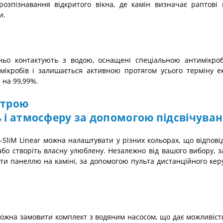
озпізнавання відкритого вікна, де камін визначає раптові
и.
дньо контактують з водою, оснащені спеціальною антимікроб
/мікробів і залишається активною протягом усього терміну е
 на 99,99%.
строю
 і атмосферу за допомогою підсвічува
в e-SliM Linear можна налаштувати у різних кольорах, що відпо
або створіть власну улюблену. Незалежно від вашого вибору, 
вати панеллю на каміні, за допомогою пульта дистанційного кер
ж можна замовити комплект з водяним насосом, що дає можливіс