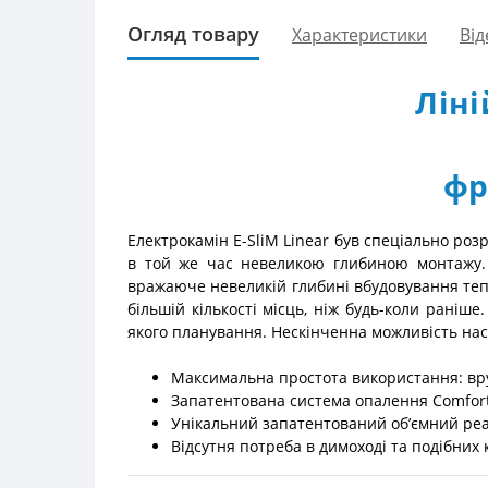
Огляд товару
Характеристики
Від
Лін
фр
Електрокамін E-SliM Linear був спеціально ро
в той же час невеликою глибиною монтажу. І
вражаюче невеликій глибині вбудовування тепе
більшій кількості місць, ніж будь-коли раніш
якого планування. Нескінченна можливість нас
Максимальна простота використання: вру
Запатентована система опалення Comfort$
Унікальний запатентований об’ємний реал
Відсутня потреба в димоході та подібних 