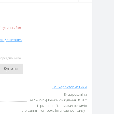
мін уточнюйте
ли дешевше?
 передзвонимо
Купити
Всі характеристики
Електрокаміни
0.475-0.525| Режим очікування: 0.8 Вт
Термостат| Перемикач режимів
нагрівання| Контроль інтенсивності диму|