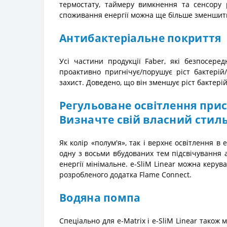
термостату, таймеру вимкнення та сенсору р
споживання енергії можна ще більше зменшит
Антибактеріальне покриття
Усі частини продукції Faber, які безпосере
проактивно пригнічує/порушує ріст бактерій
захист. Доведено, що він зменшує ріст бактерій
Регульоване освітлення при
Визначте свій власний стиль
Як колір «полум'я», так і верхнє освітлення 
одну з восьми вбудованих тем підсвічування 
енергії мінімальне. e-SliM Linear можна керу
розробленого додатка Flame Connect.
Водяна помпа
Спеціально для e-Matrix і e-SliM Linear тако