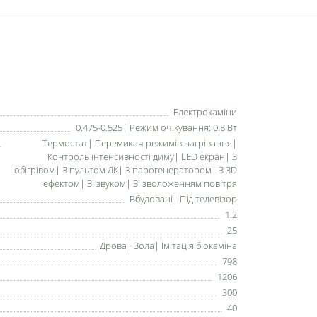
Електрокаміни
0.475-0.525| Режим очікування: 0.8 Вт
Термостат| Перемикач режимів нагрівання|
Контроль інтенсивності диму| LED екран| З
обігрівом| З пультом ДК| З парогенератором| З 3D
ефектом| Зі звуком| Зі зволоженням повітря
Вбудовані| Під телевізор
1.2
25
Дрова| Зола| Імітація біокаміна
798
1206
300
40