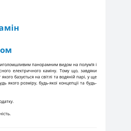
амін
вом
 приголомшливим панорамним видом на полум’я і
сного електричного каміну. Тому що, завдяки
ого базується на світлі та водяній парі, у ще
ь якого розміру, будь-якої концепції та будь-
одатку.
ість.