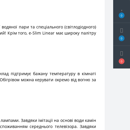
0
 водяної пари та спеціального (світлодіодного)
! Крім того, e-Slim Linear має широку палітру
0
0
рилад підтримує бажану температуру в кімнаті
Обігрівом можна керувати окремо від вогню за
ампами. Завдяки імітації на основі води камін
оспоживанням середнього телевізора. Завдяки