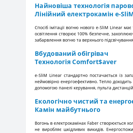
Найновіша технологія парової
Лінійний електрокамін e-Sli
Спосіб імітації вогню нового e-SliM Linear ма
освітлення створює 100% безпечне, захоплююче
забарвлення вогню та верхнього підсвічування
Вбудований обігрівач
Технологія Comfort$aver
e-SliM Linear стандартно постачається із за
неймовірно енергоефективно. Тепло доходить 
допомогою панелі керування, пульта дистанцій
Екологічно чистий та енерг
Камін майбутнього
Вогонь в електрокамінах Faber створюється хо
не виробляє шкідливих викидів. Енергоспожи