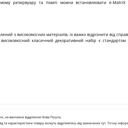
мому резервуару та помпі можна встановлювати e-MatriX і
ений з високоякісних матеріалів, їх важко відрізнити від спр
високоякісний класичний декоративний набір є стандартом у 
ні, на вантажне відділення Нова Пошта.
д та характеристики товару можуть відрізнятись від зазначених тут. Точну інфо