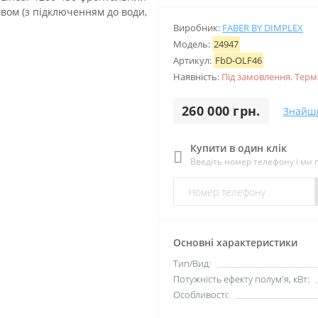
Виробник:
FABER BY DIMPLEX
Модель:
24947
Артикул:
FbD-OLF46
Наявність:
Під замовлення. Тер
260 000 грн.
Знайш
Купити в один клік
Введіть номер телефону і ми
Основні характеристики
Тип/Вид:
Потужність ефекту полум'я, кВт:
Особливості: