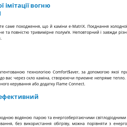
 імітації вогню
M
є те саме походження, що й каміни e-MatriX. Поєднання холодної
 та повністю тривимірне полум’я. Неповторний і завжди різний
.
патентованою технологією Comfort$aver, за допомогою якої п
до вас через скло каміна, створюючи приємне непряме тепло. 
ного керування або додатку Flame Connect.
оефективний
лодною водяною парою та енергозберігаючими світлодіодними л
вання, без використання обігріву, можна порівняти з енерг