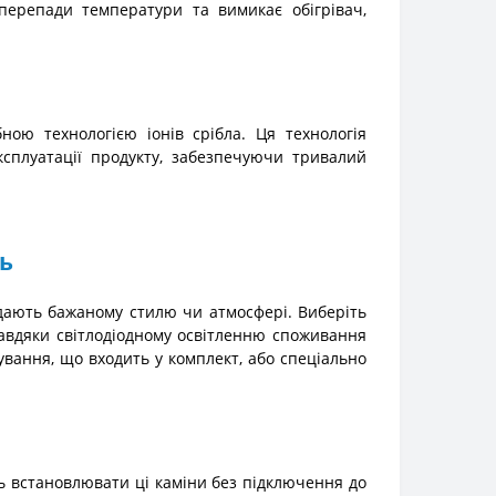
 перепади температури та вимикає обігрівач,
ною технологією іонів срібла. Ця технологія
ксплуатації продукту, забезпечуючи тривалий
нь
відають бажаному стилю чи атмосфері. Виберіть
завдяки світлодіодному освітленню споживання
ування, що входить у комплект, або спеціально
ть встановлювати ці каміни без підключення до