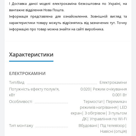
! Доставка даної моделі електрокаміна безкоштовна по Україні, на
вантажне відділення Нова Пошта.
Інформація представлена для ознайомлення. Зовнішній вигляд та
характеристики товару можуть відрізнятись від зазначених тут. Точну
інформацію про товар можна знайти на сайті виробника.
Характеристики
ЕЛЕКТРОКАМІНИ
Тип/Вид
Електрокаміни
Потужність ефекту полум'я,
0.020| Режим очікування
кВт
0.001 Вт
Особливості
Термостат| Перемикач
режимів нагрівання| LED
екран| З обігрівом| З пультом
ДК| Управління по Wi-Fi
Тип монтажу
Вбудовані| Під телевізор|
Навісні (опція)