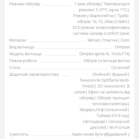
Режими обігріву
1 реж.обігріву| Температурні
режими: 5-37°C (крок 1°C)|
Режим у Фаренгейтах| Турбо-
обігрів: 10, 15, 20хв (2.5кВт)|
ECO режим: енергоефективна
система нагріву Comfort Saver
Матеріал
Метал| Пластик| Скло
Вид вогнища
Dimplex
Модель вогнища
Dimplex Ignite XL 74 (XLF74)
Режим роботи
Обігрів та імітація вогню
Стиль
Сучасний
Додаткові характеристики
Лінійний| Вузький|
Технологія Optiflame Multi-
FireXD| 2D технологія| Зі
склом| Ефект не залежить від
обігріву| Обігрів: принцип
тепловентилятора|
Модерн,Лофт,Класичний|
Таймер 0.5-8 год|
Світлодіоди| Сенсорний
дисплей| Wi-Fi:опція
Сумісність
Камін може бути вбудований у