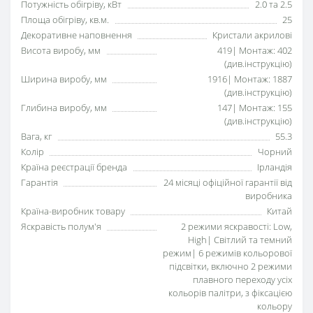
Потужність обігріву, кВт
2.0 та 2.5
Площа обігріву, кв.м.
25
Декоративне наповнення
Кристали акрилові
Висота виробу, мм
419| Монтаж: 402
(див.інструкцію)
Ширина виробу, мм
1916| Монтаж: 1887
(див.інструкцію)
Глибина виробу, мм
147| Монтаж: 155
(див.інструкцію)
Вага, кг
55.3
Колір
Чорний
Країна реєстрації бренда
Ірландія
Гарантія
24 місяці офіційної гарантії від
виробника
Країна-виробник товару
Китай
Яскравість полум'я
2 режими яскравості: Low,
High| Світлий та темний
режим| 6 режимів кольорової
підсвітки, включно 2 режими
плавного переходу усіх
кольорів палітри, з фіксацією
кольору