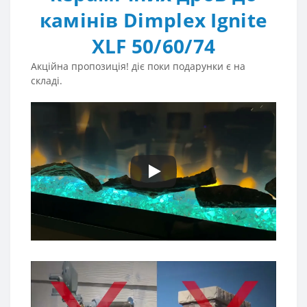
камінів Dimplex Ignite
XLF 50/60/74
Акційна пропозиція! діє поки подарунки є на
складі.