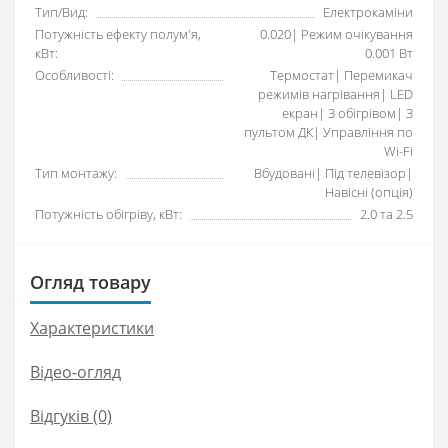
Тип/Вид:
Електрокаміни
Потужність ефекту полум'я,
0.020| Режим очікування
кВт:
0.001 Вт
Особливості:
Термостат| Перемикач
режимів нагрівання| LED
екран| З обігрівом| З
пультом ДК| Управління по
Wi-Fi
Тип монтажу:
Вбудовані| Під телевізор|
Навісні (опція)
Потужність обігріву, кВт:
2.0 та 2.5
Огляд товару
Характеристики
Відео-огляд
Відгуків (0)