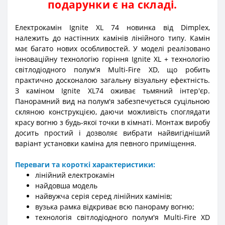
подарунки є на складі.
Електрокамін Ignite XL 74 новинка від Dimplex,
належить до настінних камінів лінійного типу. Камін
має багато нових особливостей. У моделі реалізовано
інноваційну технологію горіння Ignite XL + технологію
світлодіодного полум'я Multi-Fire XD, що робить
практично досконалою загальну візуальну ефектність.
З каміном Ignite XL74 оживає тьмяний інтер'єр.
Панорамний вид на полум'я забезпечується суцільною
скляною конструкцією, даючи можливість споглядати
красу вогню з будь-якої точки в кімнаті. Монтаж виробу
досить простий і дозволяє вибрати найвигідніший
варіант установки каміна для певного приміщення.
Переваги та короткі характеристики:
лінійний електрокамін
найдовша модель
найвужча серія серед лінійних камінів;
вузька рамка відкриває всю панораму вогню;
технологія світлодіодного полум'я Multi-Fire XD