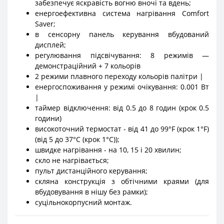
забезпечує яскравість вогню вночі та вдень;
енергоефективна система нагрівання Comfort
Saver;
в сенсорну панель керування вбудований
дисплей;
регулювання підсвічування: 8 режимів —
демонстраційний + 7 кольорів
2 режими плавного переходу кольорів палітри |
енергоспоживання у режимі очікування: 0.001 Вт
|
таймер відключення: від 0.5 до 8 годин (крок 0.5
години)
високоточний термостат - від 41 до 99°F (крок 1°F)
(від 5 до 37°C (крок 1°C));
швидке нагрівання - на 10, 15 і 20 хвилин;
скло не нагрівається;
пульт дистанційного керування;
скляна конструкція з обтічними краями (для
вбудовування в нішу без рамки);
суцільнокорпусний монтаж.