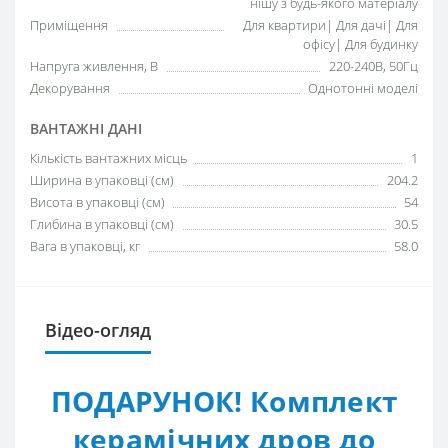
нішу з будь-якого матеріалу
Приміщення
Для квартири| Для дачі| Для
офісу| Для будинку
Напруга живлення, В
220-240В, 50Гц
Декорування
Однотонні моделі
ВАНТАЖНІ ДАНІ
Кількість вантажних місць
1
Ширина в упаковці (см)
204.2
Висота в упаковці (см)
54
Глибина в упаковці (см)
30.5
Вага в упаковці, кг
58.0
Відео-огляд
ПОДАРУНОК! Комплект
керамічних дров до