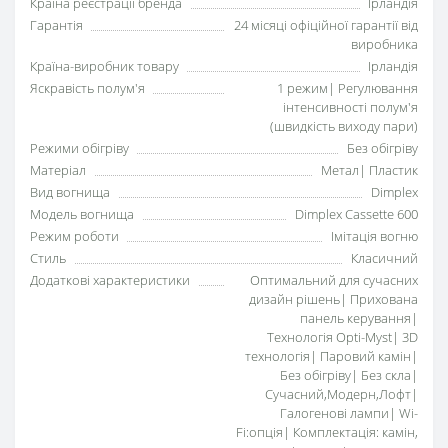
Країна реєстрації бренда
Ірландія
Гарантія
24 місяці офіційної гарантії від
виробника
Країна-виробник товару
Ірландія
Яскравість полум'я
1 режим| Регулювання
інтенсивності полум'я
(швидкість виходу пари)
Режими обігріву
Без обігріву
Матеріал
Метал| Пластик
Вид вогнища
Dimplex
Модель вогнища
Dimplex Cassette 600
Режим роботи
Імітація вогню
Стиль
Класичний
Додаткові характеристики
Оптимальний для сучасних
дизайн рішень| Прихована
панель керування|
Технологія Opti-Myst| 3D
технологія| Паровий камін|
Без обігріву| Без скла|
Сучасний,Модерн,Лофт|
Галогенові лампи| Wi-
Fi:опція| Комплектація: камін,