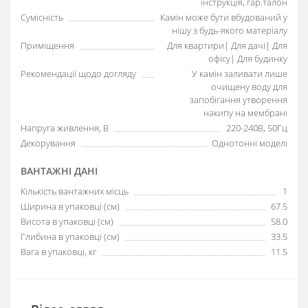
інструкція, гар.талон
Сумісність
Камін може бути вбудований у
нішу з будь-якого матеріалу
Приміщення
Для квартири| Для дачі| Для
офісу| Для будинку
Рекомендації щодо догляду
У камін заливати лише
очищену воду для
запобігання утворення
накипу на мембрані
Напруга живлення, В
220-240В, 50Гц
Декорування
Однотонні моделі
ВАНТАЖНІ ДАНІ
Кількість вантажних місць
1
Ширина в упаковці (см)
67.5
Висота в упаковці (см)
58.0
Глибина в упаковці (см)
33.5
Вага в упаковці, кг
11.5