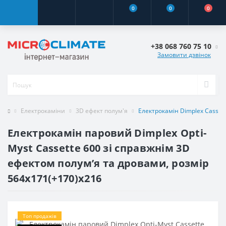
0
0
0
+38 068 760 75 10
Замовити дзвінок
Електрокаміни
3D ефект полум'я
Електрокамін Dimplex Cassett
Електрокамін паровий Dimplex Opti-
Myst Cassette 600 зі справжнім 3D
ефектом полумʼя та дровами, розмір
564x171(+170)x216
Топ продажів