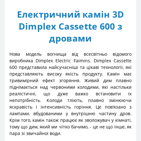
Електричний камін 3D
Dimplex Cassette 600 з
дровами
Нова модель вогнища від всесвітньо відомого
виробника Dimplex Electric Faimins. Dimplex Cassette
600 представила найсучасніші та цікаві технології, які
представляють високу якість продукту. Камін має
тривимірний ефект згоряння. Живий дим плавно
піднімається над червоними колодими, які настільки
реалістичні, що дуже важко встановити їх
непотрібність. Колоди тліють, плавно змінюючи
яскравість і інтенсивність горіння. Це пов’язано з
лампами, вбудованими у внутрішню частину дров.
Крім того, камін також працює як зволожувач у кімнаті,
тому що дим, який ми чітко бачимо, - це не що інше, як
пара зі звичайної води.