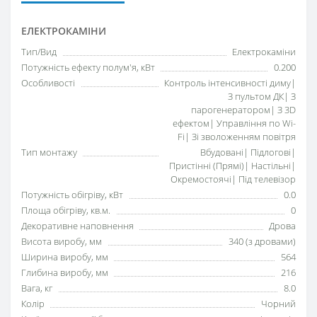
ЕЛЕКТРОКАМІНИ
Тип/Вид
Електрокаміни
Потужність ефекту полум'я, кВт
0.200
Особливості
Контроль інтенсивності диму|
З пультом ДК| З
парогенератором| З 3D
ефектом| Управління по Wi-
Fi| Зі зволоженням повітря
Тип монтажу
Вбудовані| Підлогові|
Пристінні (Прямі)| Настільні|
Окремостоячі| Під телевізор
Потужність обігріву, кВт
0.0
Площа обігріву, кв.м.
0
Декоративне наповнення
Дрова
Висота виробу, мм
340 (з дровами)
Ширина виробу, мм
564
Глибина виробу, мм
216
Вага, кг
8.0
Колір
Чорний