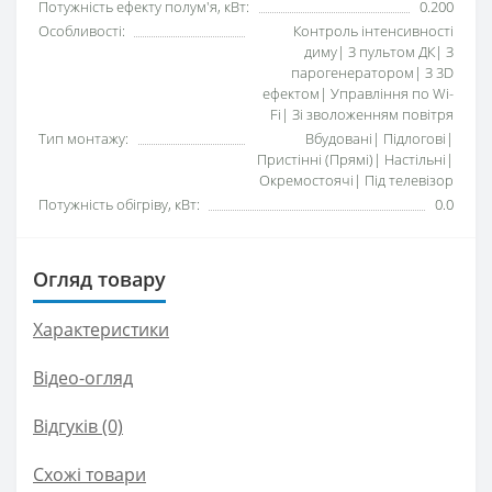
Потужність ефекту полум'я, кВт:
0.200
Особливості:
Контроль інтенсивності
диму| З пультом ДК| З
парогенератором| З 3D
ефектом| Управління по Wi-
Fi| Зі зволоженням повітря
Тип монтажу:
Вбудовані| Підлогові|
Пристінні (Прямі)| Настільні|
Окремостоячі| Під телевізор
Потужність обігріву, кВт:
0.0
Огляд товару
Характеристики
Відео-огляд
Відгуків (0)
Схожі товари