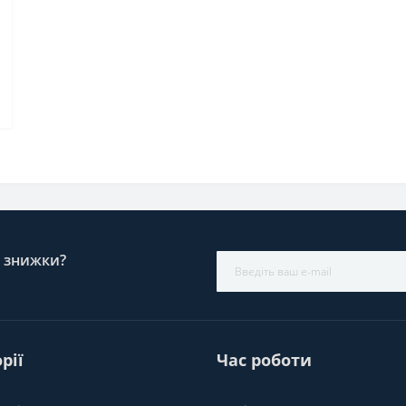
і знижки?
рії
Час роботи