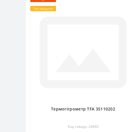
Топ продажів
Термогігрометр TFA 35110202
Код товару: 24660