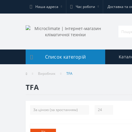
Наша адреса
Час роботи
Доставка та о
Список категорій
Катал
Виробник
TFA
TFA
Хіт