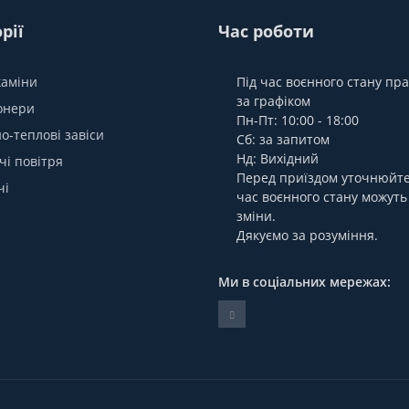
рії
Час роботи
каміни
Під час воєнного стану п
за графіком
онери
Пн-Пт: 10:00 - 18:00
о-теплові завіси
Сб: за запитом
Нд: Вихідний
чі повітря
Перед приїздом уточнюйте,
чі
час воєнного стану можуть
зміни.
Дякуємо за розуміння.
Ми в соціальних мережах: