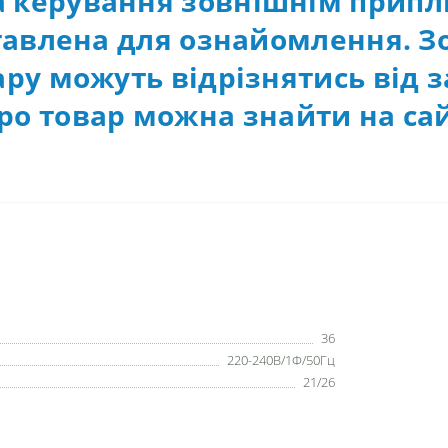
а керування зовнішнім припл
авлена для ознайомлення. З
ру можуть відрізнятись від з
ро товар можна знайти на сай
36
220-240В/1Ф/50Гц
21/26