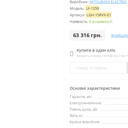
Виробник:
MITSUBISHI ELECTRIC
Модель:
UI-1259
Артикул:
LGH-15RVX-E1
Наявність:
Є в наявності
63 316 грн.
Знайшл
Купити в один клік
Введіть номер телефону і ми
Основні характеристики
Гарантія, міс:
Електроживлення:
Рівень шуму, дБ:
Вага, кг:
Країна-виробник: