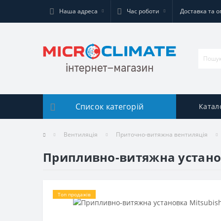
Наша адреса
Час роботи
Доставка та о
Список категорій
Катал
Вентиляція
Приточно-витяжна вентиляція
Припливно-витяжна установ
Топ продажів