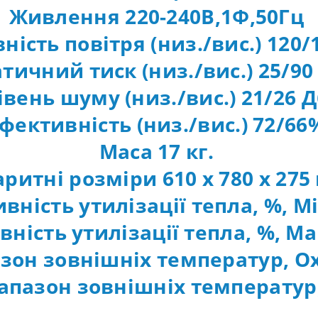
Живлення 220-240В,1Ф,50Гц
ість повітря (низ./вис.) 120
тичний тиск (низ./вис.) 25/9
івень шуму (низ./вис.) 21/26 
фективність (низ./вис.) 72/6
Маса 17 кг.
аритні розміри 610 х 780 х 275
вність утилізації тепла, %, Мі
ність утилізації тепла, %, Ма
зон зовнішніх температур, 
апазон зовнішніх температур,