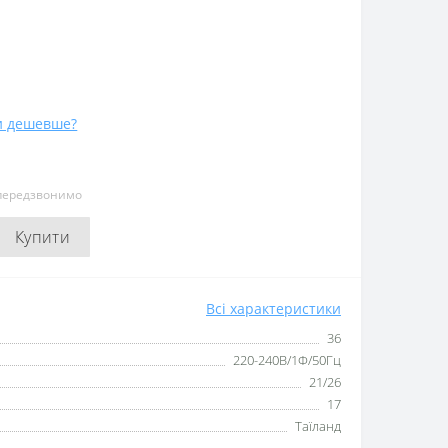
и дешевше?
 передзвонимо
Купити
Всі характеристики
36
220-240В/1Ф/50Гц
21/26
17
Таїланд