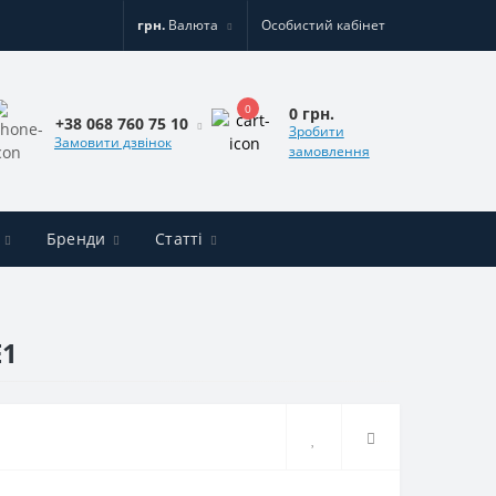
грн.
Валюта
Особистий кабінет
0
0 грн.
+38 068 760 75 10
Зробити
Замовити дзвінок
замовлення
Бренди
Статті
E1