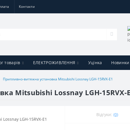
плата
Контакти
ог товарів
ЕЛЕКТРОЖИВЛЕННЯ
Уцінка
Новинки
Припливно-витяжна установка Mitsubishi Lossnay LGH-15RVX-E1
ка Mitsubishi Lossnay LGH-15RVX-
Відгуки:
(0)