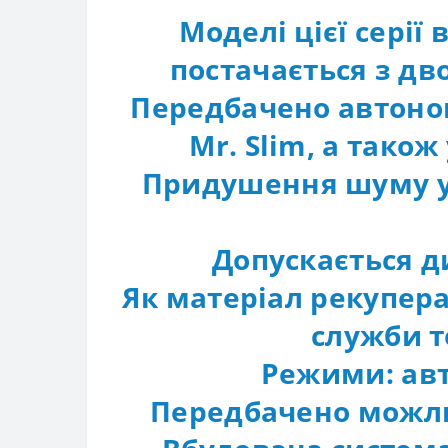
Моделі цієї сері
постачається з дв
Передбачено автоном
Mr. Slim, а тако
Придушення шуму у 
Допускається д
Як матеріал рекупера
служби т
Режими: авт
Передбачено можли