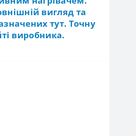
ивним нагрівачем.
овнішній вигляд та
азначених тут. Точну
ті виробника.