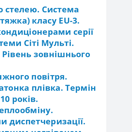
ю стелею. Система
тяжка) класу EU-3.
кондиціонерами серії
теми Сіті Мульті.
 Рівень зовнішнього
яжного повітря.
атонка плівка. Термін
10 років.
теплообміну.
и диспетчеризації.