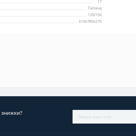
17
Таїланд
120/150
610x780x275
і знижки?