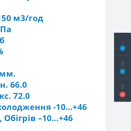
/150 м3/год
0 Па
Дб
6%
0
 мм.
0
н. 66.0
кс. 72.0
0
Охолодження -10…+46
 Обігрів –10…+46