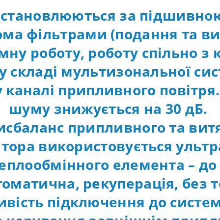
ї встановлюються за підшивно
ома фільтрами (подання та ви
ну роботу, роботу спільно з 
ж у складі мультизональної сис
каналі припливного повітря.
шуму знижується на 30 дБ.
исбаланс припливного та вит
тора використовується ультр
еплообмінного елемента – до 
оматична, рекуперація, без 
вість підключення до систем