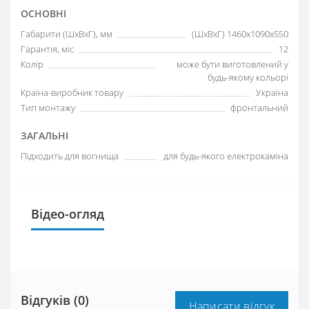
ОСНОВНІ
Габарити (ШxВxГ), мм
(ШхВхГ) 1460х1090х550
Гарантія, міс
12
Колір
може бути виготовлений у
будь-якому кольорі
Країна-виробник товару
Україна
Тип монтажу
фронтальний
ЗАГАЛЬНІ
Підходить для вогнища
для будь-якого електрокаміна
Відео-огляд
Відгуків (0)
Написати відгук