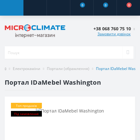
0
0
0
+38 068 760 75 10
Замовити дзвінок
Електрокаміни
Портали (обрамлення)
Портал IDaMebel Washi
Портал IDaMebel Washington
Топ продажів
Під замовлення