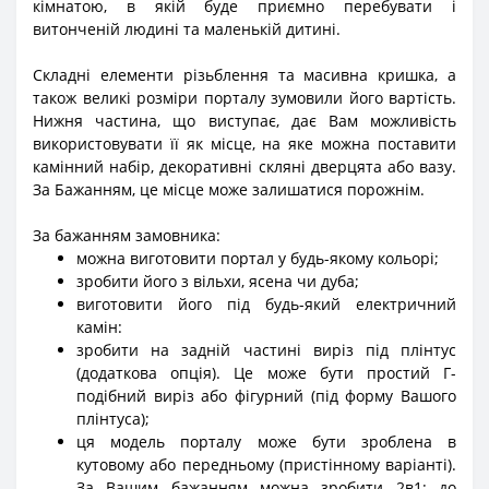
кімнатою, в якій буде приємно перебувати і
витонченій людині та маленькій дитині.
Складні елементи різьблення та масивна кришка, а
також великі розміри порталу зумовили його вартість.
Нижня частина, що виступає, дає Вам можливість
використовувати її як місце, на яке можна поставити
камінний набір, декоративні скляні дверцята або вазу.
За Бажанням, це місце може залишатися порожнім.
За бажанням замовника:
можна виготовити портал у будь-якому кольорі;
зробити його з вільхи, ясена чи дуба;
виготовити його під будь-який електричний
камін:
зробити на задній частині виріз під плінтус
(додаткова опція). Це може бути простий Г-
подібний виріз або фігурний (під форму Вашого
плінтуса);
ця модель порталу може бути зроблена в
кутовому або передньому (пристінному варіанті).
За Вашим бажанням можна зробити 2в1: до