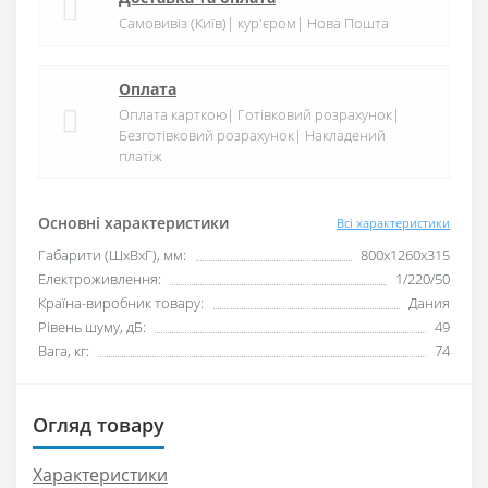
Самовивіз (Київ)| кур'єром| Нова Пошта
Оплата
Оплата карткою| Готівковий розрахунок|
Безготівковий розрахунок| Накладений
платіж
Основні характеристики
Всі характеристики
Габарити (ШxВxГ), мм:
800x1260x315
Електроживлення:
1/220/50
Країна-виробник товару:
Дания
Рівень шуму, дБ:
49
Вага, кг:
74
Огляд товару
Характеристики