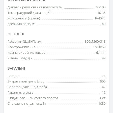
Діапазон регулювання вологості, %
40-100
Температурний діапазон, °С
10-36
Холодоносій (фреон)
R-407C
Дзеркало води, м²
40
ОСНОВНІ
Габарити (ШxВxГ), мм
800x1260x315
Електроживлення
1/220/50
Країна-виробник товару
Дания
Рівень шуму, дБ
49
ЗАГАЛЬНІ
Вага, кг
74
Витрата повітря, мЗ/год
500
Вологовидалення, л/доба
42
Гарантія, місяців
12
З підмішуванням свіжого повітря
нет
Споживча потужність, Вт
1050