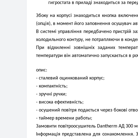
гигростата в приладі знаходиться за пер
Збоку на корпусі знаходиться кнопка включен
(опція), в момент його заповнення осушувач ав
В системі управління передбачено пристрій за
холодильного контуру, не потрапляючи в конден
При відхиленні зовнішніх заданих температ
температури він автоматично запускається в ро
опис:
- сталевий оцинкований корпус;
- компактність;
- зручні ручки;
- висока ефективність;
- осушений повітря подається через бокові отво
- таймер времени работы;
Замовити повітроосушитель Dantherm АД 300 мож
Інформація представлена ​​​​для ознакомлення.