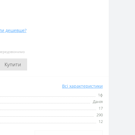
ли дешевше?
 передзвонимо
Купити
Всі характеристики
1ф
Данія
17
290
12