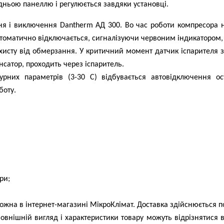
едньою панеллю і регулюється завдяки установці.
ня і виключення Dantherm АД 300. Во час роботи компресора н
томатично відключається, сигналізуючи червоним індикатором, 
хисту від обмерзання. У критичний момент датчик іспарителя з
сатор, проходить через іспаритель.
урних параметрів (3-30 С) відбувається автовідключення о
боту.
ри;
на в інтернет-магазині МікроКлімат. Доставка здійснюється по 
 Зовнішній вигляд і характеристики товару можуть відрізнятися 