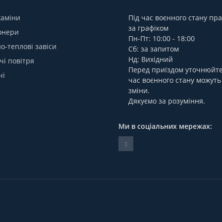
каміни
Під час воєнного стану п
за графіком
онери
Пн-Пт: 10:00 - 18:00
о-теплові завіси
Сб: за запитом
Нд: Вихідний
чі повітря
Перед приїздом уточнюйте,
чі
час воєнного стану можуть
зміни.
Дякуємо за розуміння.
Ми в соціальних мережах: