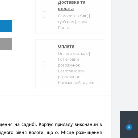
Доставка та
оплата
Самовивіз (Київ)|
кур'єром| Нова
Пошта
Оплата
Оплата карткою|
Готівковий
розрахунок|
Безготівковий
розрахунок|
Накладений платіж
щення на садибі. Корпус приладу виконаний з
0
ідного рівня вологи, що о. Місце розміщення