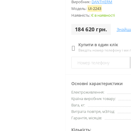
Виробник:
DANTHERM
Модель:
UI-2243
Наявність:
Є в наявності
184 620 грн.
Знайш
Купити в один клік
Введіть номер телефону і ми
Основні характеристики
Електроживлення:
Країна-виробник товару:
Вага, кг:
Витрата повітря, мЗ/год:
Гарантія, місяців:
Кількість: