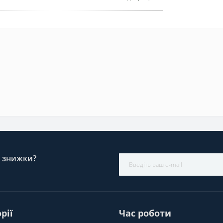
і знижки?
рії
Час роботи