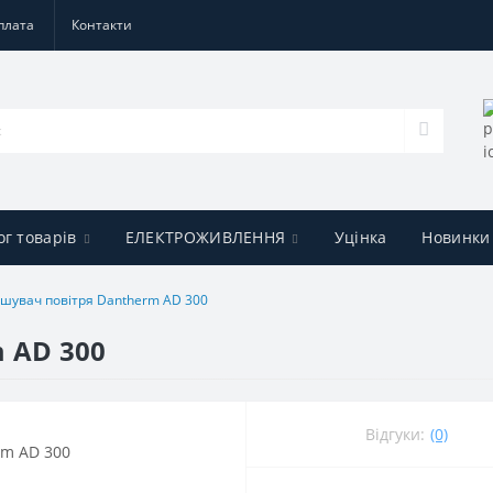
плата
Контакти
ог товарів
ЕЛЕКТРОЖИВЛЕННЯ
Уцінка
Новинки
шувач повітря Dantherm АD 300
 АD 300
Відгуки:
(0)