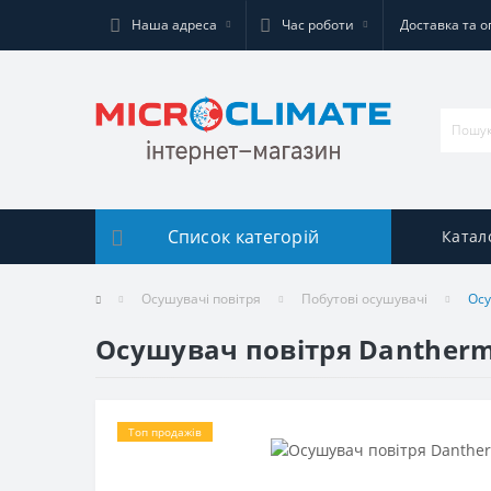
Наша адреса
Час роботи
Доставка та о
Список категорій
Катал
Осушувачі повітря
Побутові осушувачі
Осу
Осушувач повітря Dantherm
Топ продажів