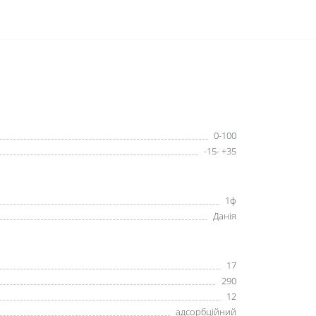
0-100
-15- +35
1ф
Данія
17
290
12
адсорбційний