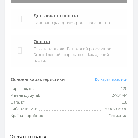
Доставка та оплата
Самовивіз (Київ)| кур'єром| Нова Пошта
Оплата
Оплата карткою| Готівковий розрахунок|
Безготівковий розрахунок| Накладений
платіж
Основні характеристики
Всі характеристики
Гарантія, міс:
120
Рівень шуму, дБ:
24/34/44
Вага, кг:
3,8
Габарити, мм:
300х300х330
Країна-виробник:
Германия
Огляд товару