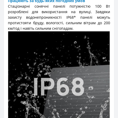
Працюють за будь-яких погодних умов
Стаціонарні сонячні панелі потужністю 100 Вт
розроблені для використання на вулиці. Завдяки
захисту водонепроникності IP68* панелі можуть
протистояти бруду, вологості, сильним вітрам до 200
км/год і навіть сильним снігопадам.