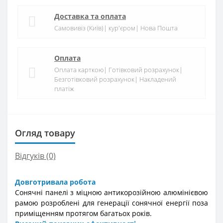
Доставка та оплата
Самовивіз (Київ)| кур'єром| Нова Пошта
Оплата
Оплата карткою| Готівковий розрахунок|
Безготівковий розрахунок| Накладений
платіж
Огляд товару
Відгуків (0)
Довготривала робота
Сонячні панелі з міцною антикорозійною алюмінієвою
рамою розроблені для генерації сонячної енергії поза
приміщенням протягом багатьох років.