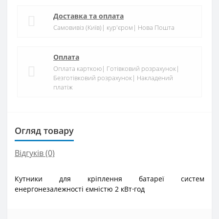
Доставка та оплата
Самовивіз (Київ)| кур'єром| Нова Пошта
Оплата
Оплата карткою| Готівковий розрахунок|
Безготівковий розрахунок| Накладений
платіж
Огляд товару
Відгуків (0)
Кутники для кріплення батареї систем
енергонезалежності ємністю 2 кВт⋅год