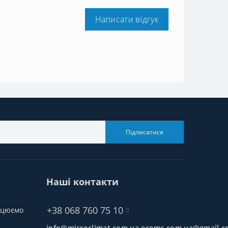
Написати відгук
Підписатися
Наші контакти
+38 068 760 75 10
рацюємо
info@microclimat.com.ua,ecomc.com.ua@gmail.