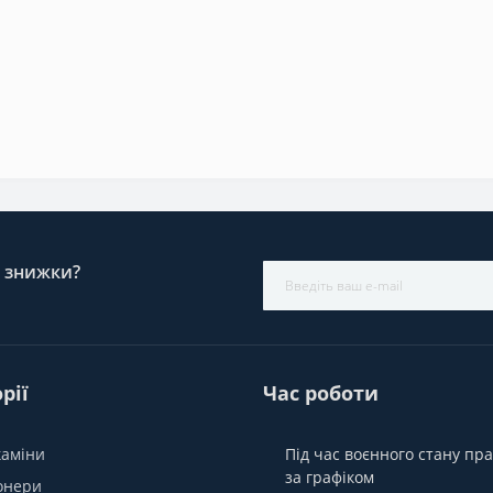
і знижки?
рії
Час роботи
каміни
Під час воєнного стану п
за графіком
онери