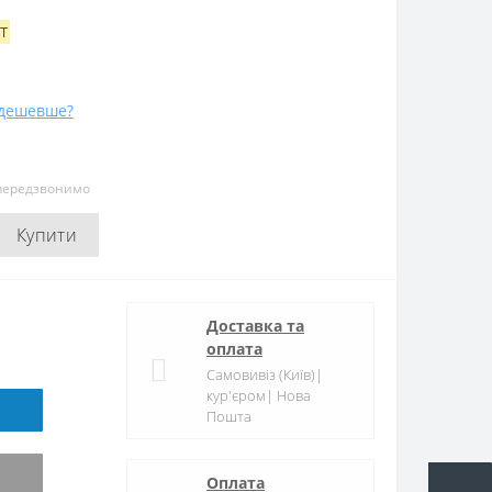
T
дешевше?
 передзвонимо
Купити
Доставка та
оплата
Самовивіз (Київ)|
кур'єром| Нова
Пошта
Оплата