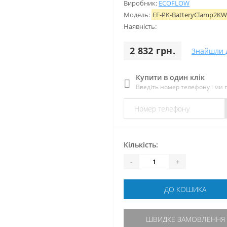
Виробник:
ECOFLOW
Модель:
EF-PK-BatteryClamp2KW
Наявність:
2 832 грн.
Знайшли 
Купити в один клік
Введіть номер телефону і ми
Кількість:
-
+
ДО КОШИКА
ШВИДКЕ ЗАМОВЛЕННЯ