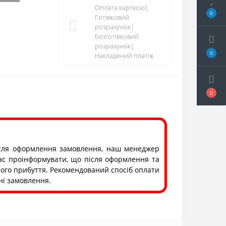
Оплата карткою|
0
Готівковий
розрахунок|
Безготівковий
розрахунок|
0
Накладений платіж
0
 Після оформлення замовлення, наш менеджер
ас проінформувати, що після оформлення та
його прибуття. Рекомендований спосіб оплати
ні замовлення.