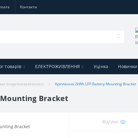
плата
Контакти
ог товарів
ЕЛЕКТРОЖИВЛЕННЯ
Уцінка
Новинки
ми енергонезалежності
Кріплення 2kWh LFP Battery Mounting Bracket
 Mounting Bracket
Відгуки:
(0)