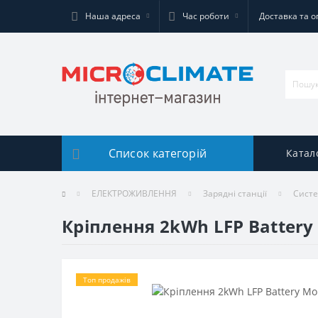
Наша адреса
Час роботи
Доставка та о
Список категорій
Катал
ЕЛЕКТРОЖИВЛЕННЯ
Зарядні станції
Систе
Кріплення 2kWh LFP Battery
Топ продажів