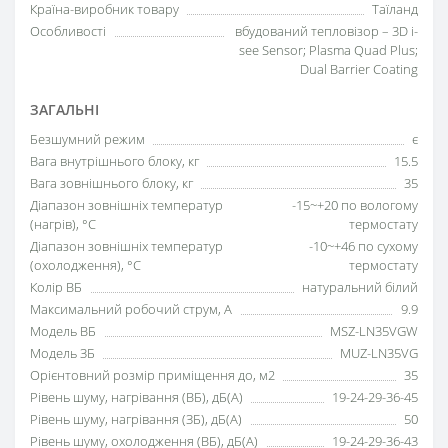
Країна-виробник товару
Таїланд
Особливості
вбудований тепловізор – 3D i-
see Sensor; Plasma Quad Plus;
Dual Barrier Coating
ЗАГАЛЬНІ
Безшумний режим
є
Вага внутрішнього блоку, кг
15.5
Вага зовнішнього блоку, кг
35
Діапазон зовнішніх температур
-15~+20 по вологому
(нагрів), °C
термостату
Діапазон зовнішніх температур
-10~+46 по сухому
(охолодження), °C
термостату
Колір ВБ
натуральний білий
Максимальний робочий струм, А
9.9
Модель ВБ
MSZ-LN35VGW
Модель ЗБ
MUZ-LN35VG
Орієнтовний розмір приміщення до, м2
35
Рівень шуму, нагрівання (ВБ), дБ(А)
19-24-29-36-45
Рівень шуму, нагрівання (ЗБ), дБ(А)
50
Рівень шуму, охолодження (ВБ), дБ(А)
19-24-29-36-43