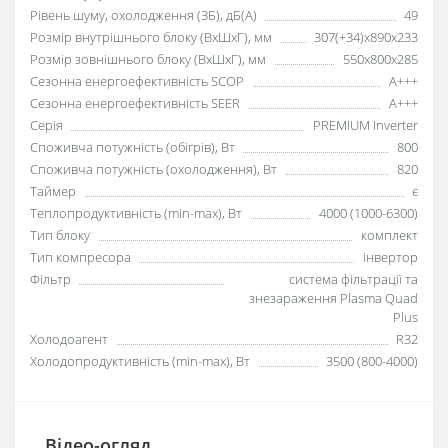
Рівень шуму, охолодження (ЗБ), дБ(А)
49
Розмір внутрішнього блоку (ВхШхГ), мм
307(+34)x890x233
Розмір зовнішнього блоку (ВхШхГ), мм
550x800x285
Сезонна енергоефективність SCOP
A+++
Сезонна енергоефективність SEER
A+++
Серія
PREMIUM Inverter
Споживча потужність (обігрів), Вт
800
Споживча потужність (охолодження), Вт
820
Таймер
є
Теплопродуктивність (min-max), Вт
4000 (1000-6300)
Тип блоку
комплект
Тип компресора
інвертор
Фільтр
система фільтрації та
знезараження Plasma Quad
Plus
Холодоагент
R32
Холодопродуктивність (min-max), Вт
3500 (800-4000)
Відео-огляд