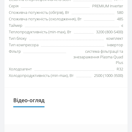
Серія
PREMIUM Inverter
Споживча потужність (обігрів), Вт
580
Споживча потужність (охолодження), Вт
485
Таймер
є
Теплопродуктивність (min-max), Вт
3200 (800-5400)
Тип блоку
комплект
Тип компресора
інвертор
Фільтр
система фільтрації та
знезараження Plasma Quad
Plus
Холодоагент
R32
Холодопродуктивність (min-max), Вт
2500 (1000-3500)
Відео-огляд