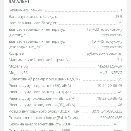
ЗАГАЛЬНІ
Безшумний режим
є
Вага внутрішнього блоку, кг
15.5
Вага зовнішнього блоку, кг
35
Діапазон зовнішніх температур
-15~+20 по вологому
(нагрів), °C
термостату
Діапазон зовнішніх температур
-10~+46 по сухому
(охолодження), °C
термостату
Колір ВБ
рубіново-червоний
Максимальний робочий струм, А
7.1
Модель ВБ
MSZ-LN25VGR
Модель ЗБ
MUZ-LN25VG
Орієнтовний розмір приміщення до, м2
25
Рівень шуму, нагрівання (ВБ), дБ(А)
19-24-29-36-45
Рівень шуму, нагрівання (ЗБ), дБ(А)
49
Рівень шуму, охолодження (ВБ), дБ(А)
19-23-29-36-42
Рівень шуму, охолодження (ЗБ), дБ(А)
46
Розмір внутрішнього блоку (ВхШхГ), мм
307(+34)x890x233
Розмір зовнішнього блоку (ВхШхГ), мм
550x800x285
Сезонна енергоефективність SCOP
A+++
Сезонна енергоефективність SEER
A+++