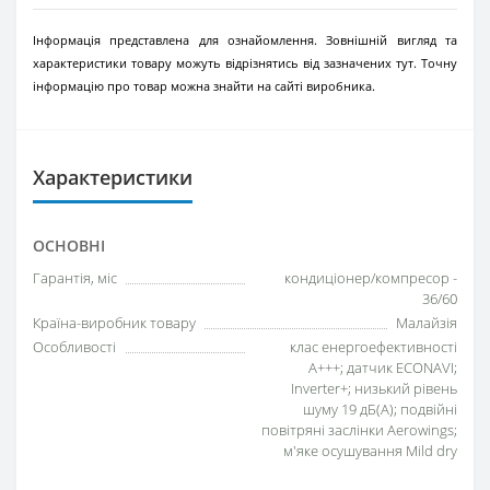
Інформація представлена для ознайомлення. Зовнішній вигляд та
характеристики товару можуть відрізнятись від зазначених тут. Точну
інформацію про товар можна знайти на сайті виробника.
Характеристики
ОСНОВНІ
Гарантія, міс
кондиціонер/компресор -
36/60
Країна-виробник товару
Малайзія
Особливості
клас енергоефективності
A+++; датчик ECONAVI;
Inverter+; низький рівень
шуму 19 дБ(А); подвійні
повітряні заслінки Aerowings;
м'яке осушування Mild dry