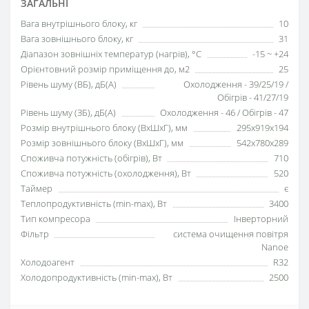
ЗАГАЛЬНІ
Вага внутрішнього блоку, кг
10
Вага зовнішнього блоку, кг
31
Діапазон зовнішніх температур (нагрів), °C
-15 ~ +24
Орієнтовний розмір приміщення до, м2
25
Рівень шуму (ВБ), дБ(А)
Охолодження - 39/25/19 /
Обігрів - 41/27/19
Рівень шуму (ЗБ), дБ(А)
Охолодження - 46 / Обігрів - 47
Розмір внутрішнього блоку (ВхШхГ), мм
295x919x194
Розмір зовнішнього блоку (ВхШхГ), мм
542x780x289
Споживча потужність (обігрів), Вт
710
Споживча потужність (охолодження), Вт
520
Таймер
є
Теплопродуктивність (min-max), Вт
3400
Тип компресора
Інверторний
Фільтр
система очищення повітря
Nanoe
Холодоагент
R32
Холодопродуктивність (min-max), Вт
2500