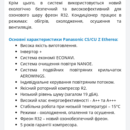
Крім цього, в системі використовується новий
екологічно безпечний та високоефективний для
озонового шару фреон R32. Кондиціонер працює в
режимах: обігрів, охолодження, осушення та
вентиляція.
Основні характеристики Panasonic CS/CU Z Etherea:
Висока якість виготовлення.
Інвертор +
Система економії ECONAVI.
Система очищення повітря NANOE.
Система подвійних повітряних крильчаток
AEROWINGS.
Індивідуальне керування повітряним потоком.
Якісний роторний компресор R2.
Низький рівень шуму (загалом 19 дБА).
Високий клас енергоефективності - A++ та A+++
Стабільна робота при низькій температурі – 15°С
Режими - охолодження, опалення та осушення.
Фреон R32 – новий озонобезпечний фреон.
5 років гарантії компресора.