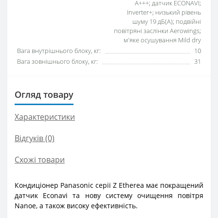
A+++; датчик ECONAVI;
Inverter+; низький рівень
шуму 19 дБ(А); подвійні
повітряні заслінки Aerowings;
м'яке осушування Mild dry
Вага внутрішнього блоку, кг:
10
Вага зовнішнього блоку, кг:
31
Огляд товару
Характеристики
Відгуків (0)
Схожі товари
Кондиціонер Panasonic серії Z Etherea має покращений
датчик Econavi та нову систему очищення повітря
Nanoe, а також високу ефективність.