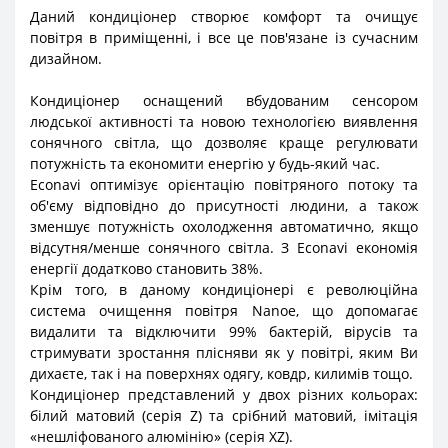
Даний кондиціонер створює комфорт та очищує
повітря в приміщенні, і все це пов'язане із сучасним
дизайном.
Кондиціонер оснащений вбудованим сенсором
людської активності та новою технологією виявлення
сонячного світла, що дозволяє краще регулювати
потужність та економити енергію у будь-який час.
Econavi оптимізує орієнтацію повітряного потоку та
об'єму відповідно до присутності людини, а також
зменшує потужність охолодження автоматично, якщо
відсутня/менше сонячного світла. З Econavi економія
енергії додатково становить 38%.
Крім того, в даному кондиціонері є революційна
система очищення повітря Nanoe, що допомагає
видалити та відключити 99% бактерій, вірусів та
стримувати зростання плісняви як у повітрі, яким Ви
дихаєте, так і на поверхнях одягу, ковдр, килимів тощо.
Кондиціонер представлений у двох різних кольорах:
білий матовий (серія Z) та срібний матовий, імітація
«нешліфованого алюмінію» (серія XZ).