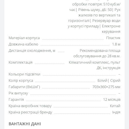
обробки повітря: 510 куб.м/
час| Рівень шуму, дБ: 50| Рух
жалюзів по вертикалі та
горизонталі| Резервуар води
у корпусі приладу| Електроне
керування
Матеріал корпуса
Пластик
Довжина кабелю
1.8 м
Дистанція охолодження, м
Рекомендована площа
обслуговування до 28 кв.м.
Комплектація
Кліматичний комплекс, пульт
ДК, інструкція
Кольори підсвітки
–
Колір корпуса
Білий| Сірий
Габарити (ВхШхГ)
703x360×275 мм
Рік випуску
–
Гарантія
12 місяців
Країна-виробник товару
Китай
Країна реєстрації бренду
Індія
ВАНТАЖНІ ДАНІ