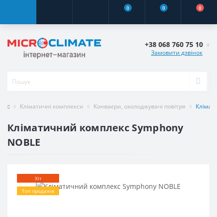
0
0
0
+38 068 760 75 10
Замовити дзвінок
Кліматичні комплекси
Конваєри, охолоджувачі повітря
Клімат
Кліматичний комплекс Symphony
NOBLE
Хіт
Топ продажів