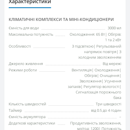
Характеристики
КЛІМАТИЧНІ КОМПЛЕКСИ ТА МІНІ-КОНДИЦІОНЕРИ
Ємність для води
3000 мл
Максимальна потужність
Охолодження: 65 Вт| Обігрів:
1 та 2 кВт
Особливості
З підсвіткою| Регульований
напрямок повітря| З
холодним зволоженням
Джерело живлення
Від мережі
Режими роботи
Вентиляція| Охолодження|
Обігрів| Очищення|
Зволоження| Усунення
запахів| Регулятор вологості|
Сигналізація порожнього
бака
Кількість швидкостей
Три швидкості
Таймер
від 0.5 до 4 годин
Ємність акумулятора
–
Додаткові характеристики
Продуктивність зволоження,
мл/год: 1200| Потужність