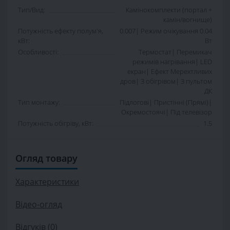
Тип/Вид:
Камінокомплекти (портал +
камін/вогнище)
Потужність ефекту полум'я,
0.007| Режим очікування 0.04
кВт:
Вт
Особливості:
Термостат| Перемикач
режимів нагрівання| LED
екран| Ефект Мерехтливих
дров| З обігрівом| З пультом
ДК
Тип монтажу:
Підлогові| Пристінні (Прямі)|
Окремостоячі| Під телевізор
Потужність обігріву, кВт:
1.5
Огляд товару
Характеристики
Відео-огляд
Відгуків (0)