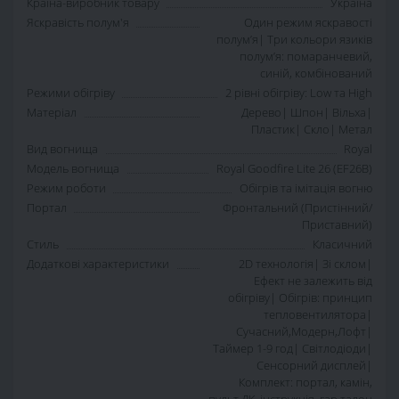
Країна-виробник товару
Україна
Яскравість полум'я
Один режим яскравості
полумʼя| Три кольори язиків
полумʼя: помаранчевий,
синій, комбінований
Режими обігріву
2 рівні обігріву: Low та High
Матеріал
Дерево| Шпон| Вільха|
Пластик| Скло| Метал
Вид вогнища
Royal
Модель вогнища
Royal Goodfire Lite 26 (EF26B)
Режим роботи
Обігрів та імітація вогню
Портал
Фронтальний (Пристінний/
Приставний)
Стиль
Класичний
Додаткові характеристики
2D технологія| Зі склом|
Ефект не залежить від
обігріву| Обігрів: принцип
тепловентилятора|
Сучасний,Модерн,Лофт|
Таймер 1-9 год| Світлодіоди|
Сенсорний дисплей|
Комплект: портал, камін,