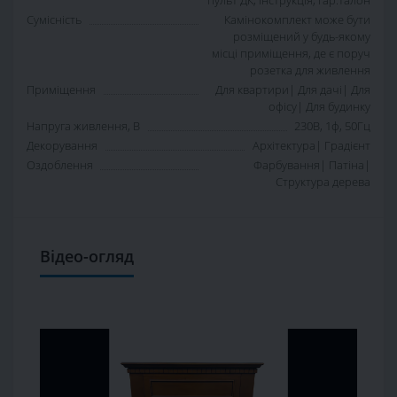
пульт ДК, інструкція, гар.талон
Сумісність
Камінокомплект може бути
розміщений у будь-якому
місці приміщення, де є поруч
розетка для живлення
Приміщення
Для квартири| Для дачі| Для
офісу| Для будинку
Напруга живлення, В
230В, 1ф, 50Гц
Декорування
Архітектура| Градієнт
Оздоблення
Фарбування| Патіна|
Структура дерева
Відео-огляд