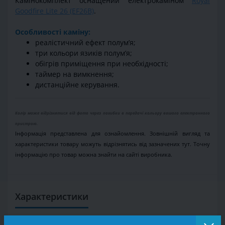
Камінокомплект оснащений електрокаміном
Royal
Goodfire Lite 26 (EF26B)
.
Особливості каміну:
реалістичний ефект полумʼя;
три кольори язиків полумʼя;
обігрів приміщення при необхідності;
таймер на вимкнення;
дистанційне керування.
Колір може відрізнятися від фото через похибки в передачі кольору вашого електронного
пристрою.
Інформація представлена для ознайомлення. Зовнішній вигляд та
характеристики товару можуть відрізнятись від зазначених тут. Точну
інформацію про товар можна знайти на сайті виробника.
Характеристики