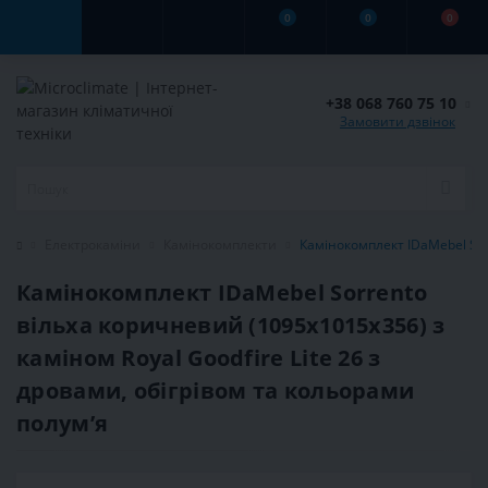
0
0
0
+38 068 760 75 10
Замовити дзвінок
Електрокаміни
Камінокомплекти
Камінокомплект IDaMebel Sorr
Камінокомплект IDaMebel Sorrento
вільха коричневий (1095x1015x356) з
каміном Royal Goodfire Lite 26 з
дровами, обігрівом та кольорами
полумʼя