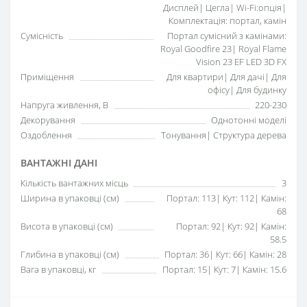
Дисплей| Цегла| Wi-Fi:опція|
Комплектація: портал, камін
Сумісність
Портал сумісний з камінами:
Royal Goodfire 23| Royal Flame
Vision 23 EF LED 3D FX
Приміщення
Для квартири| Для дачі| Для
офісу| Для будинку
Напруга живлення, В
220-230
Декорування
Однотонні моделі
Оздоблення
Тонування| Структура дерева
ВАНТАЖНІ ДАНІ
Кількість вантажних місць
3
Ширина в упаковці (см)
Портал: 113| Кут: 112| Камін:
68
Висота в упаковці (см)
Портал: 92| Кут: 92| Камін:
58.5
Глибина в упаковці (см)
Портал: 36| Кут: 66| Камін: 28
Вага в упаковці, кг
Портал: 15| Кут: 7| Камін: 15.6