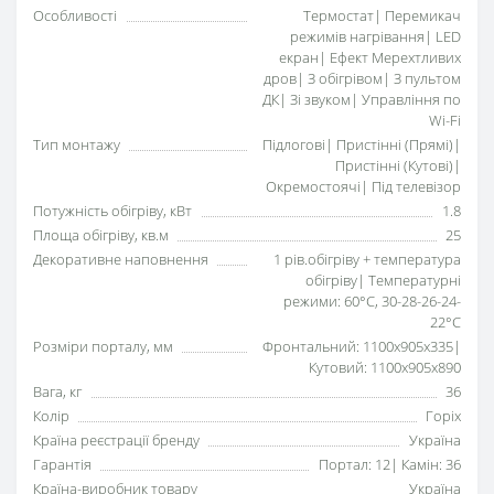
Особливості
Термостат| Перемикач
режимів нагрівання| LED
екран| Ефект Мерехтливих
дров| З обігрівом| З пультом
ДК| Зі звуком| Управління по
Wi-Fi
Тип монтажу
Підлогові| Пристінні (Прямі)|
Пристінні (Кутові)|
Окремостоячі| Під телевізор
Потужність обігріву, кВт
1.8
Площа обігріву, кв.м
25
Декоративне наповнення
1 рів.обігріву + температура
обігріву| Температурні
режими: 60°С, 30-28-26-24-
22°С
Розміри порталу, мм
Фронтальний: 1100x905x335|
Кутовий: 1100x905x890
Вага, кг
36
Колір
Горіх
Країна реєстрації бренду
Україна
Гарантія
Портал: 12| Камін: 36
Країна-виробник товару
Україна