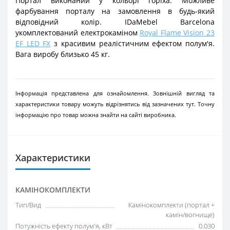
Портал виконаний у кольорі горіха. Можливе
фарбування порталу на замовлення в будь-який
відповідний колір. IDaMebel Barcelona
укомплектований електрокаміном
Royal Flame Vision 23
EF LED FX
з красивим реалістичним ефектом полум'я.
Вага виробу близько 45 кг.
Інформація представлена для ознайомлення. Зовнішній вигляд та
характеристики товару можуть відрізнятись від зазначених тут. Точну
інформацію про товар можна знайти на сайті виробника.
Характеристики
КАМІНОКОМПЛЕКТИ
Тип/Вид
Камінокомплекти (портал +
камін/вогнище)
Потужність ефекту полум'я, кВт
0.030