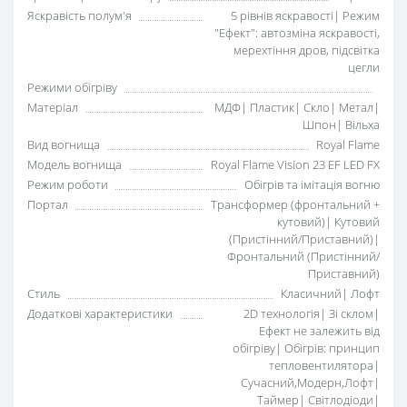
Яскравість полум'я
5 рівнів яскравості| Режим
"Ефект": автозміна яскравості,
мерехтіння дров, підсвітка
цегли
Режими обігріву
Матеріал
МДФ| Пластик| Скло| Метал|
Шпон| Вільха
Вид вогнища
Royal Flame
Модель вогнища
Royal Flame Vision 23 EF LED FX
Режим роботи
Обігрів та імітація вогню
Портал
Трансформер (фронтальний +
кутовий)| Кутовий
(Пристінний/Приставний)|
Фронтальний (Пристінний/
Приставний)
Стиль
Класичний| Лофт
Додаткові характеристики
2D технологія| Зі склом|
Ефект не залежить від
обігріву| Обігрів: принцип
тепловентилятора|
Сучасний,Модерн,Лофт|
Таймер| Світлодіоди|