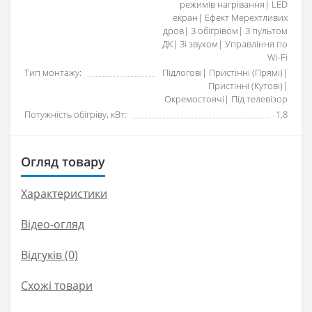
режимів нагрівання| LED
екран| Ефект Мерехтливих
дров| З обігрівом| З пультом
ДК| Зі звуком| Управління по
Wi-Fi
Тип монтажу:
Підлогові| Пристінні (Прямі)|
Пристінні (Кутові)|
Окремостоячі| Під телевізор
Потужність обігріву, кВт:
1.8
Огляд товару
Характеристики
Відео-огляд
Відгуків (0)
Схожі товари