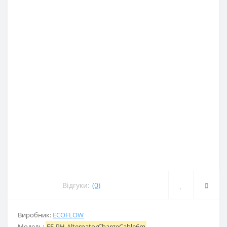
Відгуки:
(0)
Виробник:
ECOFLOW
Модель:
EF-PH-AlternatorChargeCable6m