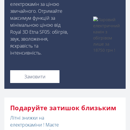
електрокамін за ціною
звичайного. Отримайте
максимум функцій за
мінімальною ціною від
Royal 3D Etna SF05: обігрів,
звук, зволоження,
яскравість та
інтенсивність.
Замовити
Подаруйте затишок близьким
Літні знижки на
електрокаміни ! Маєте