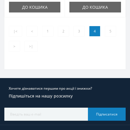
ДО КОШИКА
ДО КОШИКА
|<
<
1
2
3
4
5
>
>|
Хочете дізнаватися першим про акції і знижки?
Підпишіться на нашу розсилку
Підписатися