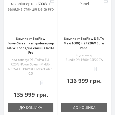
Комплект EcoFlow
Комплект EcoFlow DELTA
PowerStream - мікроінвертор
Max(1600) + 2*220W Solar
600W + зарядна станція Delta
Panel
Pro
Код товару:
Код товару: DELTAPro-EU-
BundleDM1600+2SP220W
C20/EFPowerStreamMI-EU-
600W/EFL-BKWDELTAProCable-
0
0.5
136 999 грн.
0
135 999 грн.
ДО КОШИКА
ДО КОШИКА