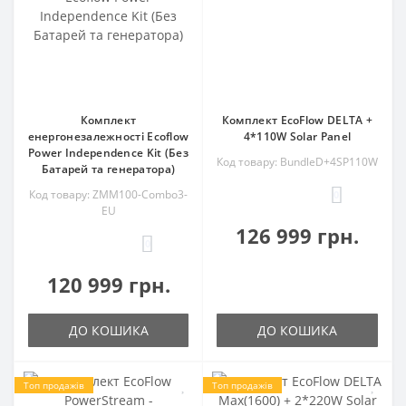
Комплект
Комплект EcoFlow DELTA +
енергонезалежності Ecoflow
4*110W Solar Panel
Power Independence Kit (Без
Код товару: BundleD+4SP110W
Батарей та генератора)
Код товару: ZMM100-Combo3-
0
EU
126 999 грн.
0
120 999 грн.
ДО КОШИКА
ДО КОШИКА
Топ продажів
Топ продажів