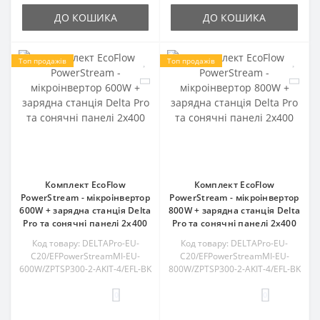
ДО КОШИКА
ДО КОШИКА
Топ продажів
Топ продажів
Комплект EcoFlow
Комплект EcoFlow
PowerStream - мікроінвертор
PowerStream - мікроінвертор
600W + зарядна станція Delta
800W + зарядна станція Delta
Pro та сонячні панелі 2х400
Pro та сонячні панелі 2х400
Код товару: DELTAPro-EU-
Код товару: DELTAPro-EU-
C20/EFPowerStreamMI-EU-
C20/EFPowerStreamMI-EU-
600W/ZPTSP300-2-AKIT-4/EFL-BK
800W/ZPTSP300-2-AKIT-4/EFL-BK
0
0