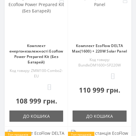
Комплект
Комплект EcoFlow DELTA
енергонезалежності Ecoflow
Max(1600) + 220W Solar Panel
Power Prepared Kit (Без
Код товару:
Батарей)
BundleDM1600+SP220W
Код товару: ZMM100-Combo2-
EU
0
0
110 999 грн.
108 999 грн.
ДО КОШИКА
ДО КОШИКА
Топ продажів
Топ продажів