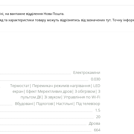
ні, на вантажне відділення Нова Пошта.
д та характеристики товару можуть відрізнятись від зазначених тут. Точну інфо
Електрокаміни
0.030
Термостат| Перемикач режимів нагрівання| LED
екран| Ефект Мерехтливих дров| З обігрівом| З
пультом ДК| Зі звуком| Управління по Wi-Fi
Вбудовані| Підлогові| Настільні| Під телевізор
1.5
20
Дрова
664