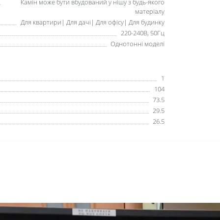
Камін може бути вбудований у нішу з будь-якого
матеріалу
Для квартири| Для дачі| Для офісу| Для будинку
220-240В, 50Гц
Однотонні моделі
1
104
73.5
29.5
26.5