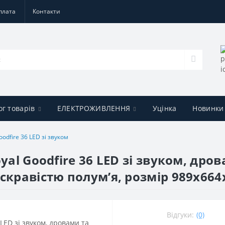
плата
Контакти
ог товарів
ЕЛЕКТРОЖИВЛЕННЯ
Уцінка
Новинки
oodfire 36 LED зі звуком
yal Goodfire 36 LED зі звуком, др
скравістю полумʼя, розмір 989x664x
Відгуки:
(0)