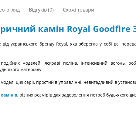
ео-огляд
Відгуків (0)
Схожі товари
ричний камін Royal Goodfire 
e від українського бренду Royal, яка зберегла у собі всі пере
дібних моделей: яскраві поліна, інтенсивний вогонь, робо
удь-якого матеріалу.
і моделі цієї серії, простий в управлінні, невигадливий в установ
 камінів
, різних розмірів для задоволення потреб будь-якого ди