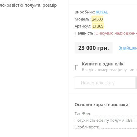
Виробник:
ROYAL
Модель:
24503
Артикул:
EF36S
Наявність:
Очікуємо надходженн
23 000 грн.
Знайшл
Купити в один клік
Введіть номер телефону і ми
Основні характеристики
Тип/Вид:
Потужність ефекту полум'я, кВт:
Особливості: