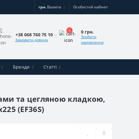
грн.
Валюта
Особистий кабінет
0
0 грн.
+38 068 760 75 10
Зробити
Замовити дзвінок
замовлення
Бренди
Статті
овами та цегляною кладкою,
225 (EF36S)