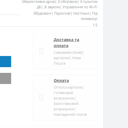
Мерехтливих дров| З обігрівом| З пультом
ДК| Зі звуком| Управління по Wi-Fi
Вбудовані| Підлогові| Настільні| Під
телевізор
1.5
Доставка та
оплата
Самовивіз (Київ)|
кур'єром| Нова
Пошта
Оплата
Оплата карткою|
Готівковий
розрахунок|
Безготівковий
розрахунок|
Накладений платіж