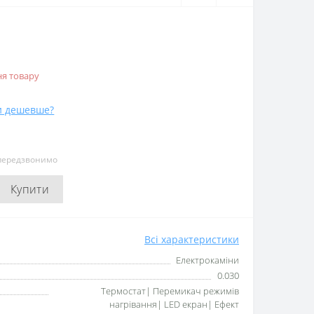
я товару
и дешевше?
 передзвонимо
Купити
Всі характеристики
Електрокаміни
0.030
Термостат| Перемикач режимів
нагрівання| LED екран| Ефект