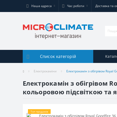
Наша адреса
Час роботи
Доставка та о
Список категорій
Катал
Електрокаміни
Електрокамін з обігрівом Royal G
Електрокамін з обігрівом Ro
кольоровою підсвіткою та я
Топ продажів