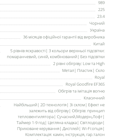
989
225
23.4
Чорний
Україна
36 місяців офіційної гарантії від виробника
Китай
5 рівнів яскравості| 3 кольори верхньої підсвітки:
помаранчевий, синій, комбінований| Без підсвітки
2 рівні обігріву: Low та High
Метал| Пластик| Скло
Royal
Royal Goodfire EF36S
Обігрів та імітація вогню
Класичний
Найбільший| 2D технологія| Зі склом| Ефект не
залежить від обігріву| Обігрів: принцип
тепловентилятора| Сучасний,Модерн,Лофт|
Таймер 1-9 год| Цегляна кладка| Світлодіоди|
Приховане керування| Дисплей| Wi-Fi:опція|
Комплектація: камін, інструкція, гар.талон