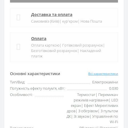
Доставка та оплата
Самовивіз (Київ)| кур'єром| Нова Пошта
Оплата
Оплата карткою| Готівковий розрахунок|
Безготівковий розрахунок| Накладений
платіж
Основні характеристики
Всі характеристики
Тип/Вид:
Електрокаміни
Потужність ефекту полум'я, кВт:
0.030
Особливості:
Термостат| Перемикач
режимів нагрівання| LED
екран| Ефект Мерехтливих
дров| З обігрівом| З пультом
ДК| Зі звуком| Управління по
Wi-Fi