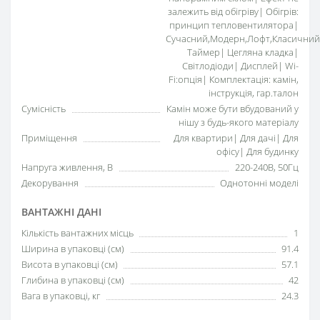
залежить від обігріву| Обігрів:
принцип тепловентилятора|
Сучасний,Модерн,Лофт,Класичний
Таймер| Цегляна кладка|
Світлодіоди| Дисплей| Wi-
Fi:опція| Комплектація: камін,
інструкція, гар.талон
Сумісність
Камін може бути вбудований у
нішу з будь-якого матеріалу
Приміщення
Для квартири| Для дачі| Для
офісу| Для будинку
Напруга живлення, В
220-240В, 50Гц
Декорування
Однотонні моделі
ВАНТАЖНІ ДАНІ
Кількість вантажних місць
1
Ширина в упаковці (см)
91.4
Висота в упаковці (см)
57.1
Глибина в упаковці (см)
42
Вага в упаковці, кг
24.3