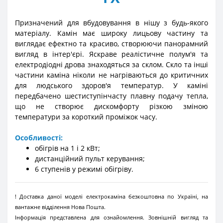
Призначений для вбудовування в нішу з будь-якого
матеріалу. Камін має широку лицьову частину та
виглядає ефектно та красиво, створюючи панорамний
вигляд в інтер'єрі. Яскраве реалістичне полум'я та
електродіодні дрова знаходяться за склом. Скло та інші
частини каміна ніколи не нагріваються до критичних
для людського здоров'я температур. У каміні
передбачено шестиступінчасту плавну подачу тепла,
що не створює дискомфорту різкою зміною
температури за короткий проміжок часу.
Особливості:
обігрів на 1 і 2 кВт;
дистанційний пульт керування;
6 ступенів у режимі обігріву.
! Доставка даної моделі електрокаміна безкоштовна по Україні, на
вантажне відділення Нова Пошта.
Інформація представлена для ознайомлення. Зовнішній вигляд та