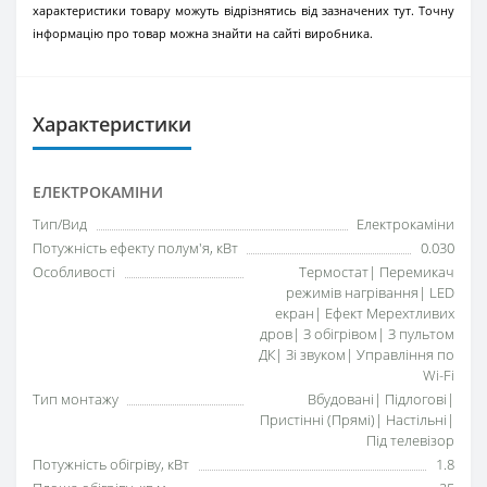
характеристики товару можуть відрізнятись від зазначених тут. Точну
інформацію про товар можна знайти на сайті виробника.
Характеристики
ЕЛЕКТРОКАМІНИ
Тип/Вид
Електрокаміни
Потужність ефекту полум'я, кВт
0.030
Особливості
Термостат| Перемикач
режимів нагрівання| LED
екран| Ефект Мерехтливих
дров| З обігрівом| З пультом
ДК| Зі звуком| Управління по
Wi-Fi
Тип монтажу
Вбудовані| Підлогові|
Пристінні (Прямі)| Настільні|
Під телевізор
Потужність обігріву, кВт
1.8