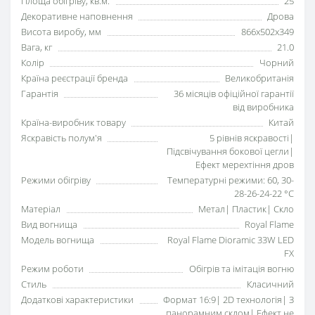
Площа обігріву, кв.м.
25
Декоративне наповнення
Дрова
Висота виробу, мм
866x502x349
Вага, кг
21.0
Колір
Чорний
Країна реєстрації бренда
Великобританія
Гарантія
36 місяців офіційної гарантії
від виробника
Країна-виробник товару
Китай
Яскравість полум'я
5 рівнів яскравості|
Підсвічування бокової цегли|
Ефект мерехтіння дров
Режими обігріву
Температурні режими: 60, 30-
28-26-24-22 °С
Матеріал
Метал| Пластик| Скло
Вид вогнища
Royal Flame
Модель вогнища
Royal Flame Dioramic 33W LED
FX
Режим роботи
Обігрів та імітація вогню
Стиль
Класичний
Додаткові характеристики
Формат 16:9| 2D технологія| З
панорамним склом| Ефект не