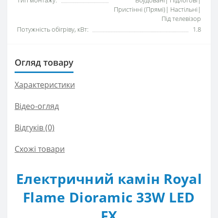
Тип монтажу:
Вбудовані| Підлогові|
Пристінні (Прямі)| Настільні|
Під телевізор
Потужність обігріву, кВт:
1.8
Огляд товару
Характеристики
Відео-огляд
Відгуків (0)
Схожі товари
Електричний камін Royal
Flame Dioramic 33W LED
FX