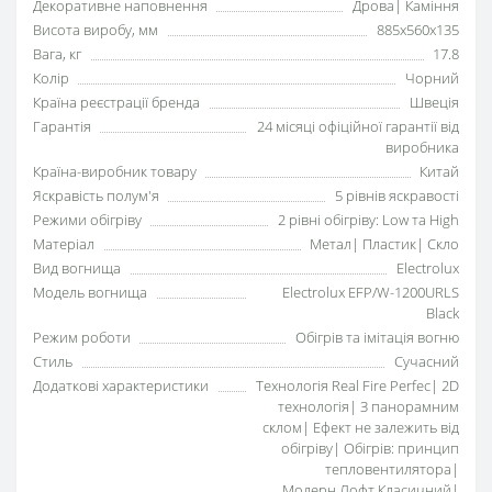
Декоративне наповнення
Дрова| Каміння
Висота виробу, мм
885x560x135
Вага, кг
17.8
Колір
Чорний
Країна реєстрації бренда
Швеція
Гарантія
24 місяці офіційної гарантії від
виробника
Країна-виробник товару
Китай
Яскравість полум'я
5 рівнів яскравості
Режими обігріву
2 рівні обігріву: Low та High
Матеріал
Метал| Пластик| Скло
Вид вогнища
Electrolux
Модель вогнища
Electrolux EFP/W-1200URLS
Black
Режим роботи
Обігрів та імітація вогню
Стиль
Сучасний
Додаткові характеристики
Технологія Real Fire Perfec| 2D
технологія| З панорамним
склом| Ефект не залежить від
обігріву| Обігрів: принцип
тепловентилятора|
Модерн,Лофт,Класичний|