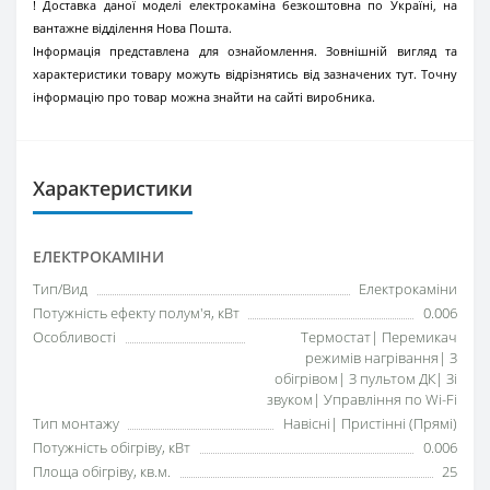
! Доставка даної моделі електрокаміна безкоштовна по Україні, на
вантажне відділення Нова Пошта.
Інформація представлена для ознайомлення. Зовнішній вигляд та
характеристики товару можуть відрізнятись від зазначених тут. Точну
інформацію про товар можна знайти на сайті виробника.
Характеристики
ЕЛЕКТРОКАМІНИ
Тип/Вид
Електрокаміни
Потужність ефекту полум'я, кВт
0.006
Особливості
Термостат| Перемикач
режимів нагрівання| З
обігрівом| З пультом ДК| Зі
звуком| Управління по Wi-Fi
Тип монтажу
Навісні| Пристінні (Прямі)
Потужність обігріву, кВт
0.006
Площа обігріву, кв.м.
25