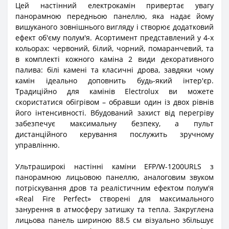
Цей настінний електрокамін привертає увагу
панорамною передньою панеллю, яка надає йому
вишуканого зовнішнього вигляду і створює додатковий
ефект об'єму полум'я. Асортимент представлений у 4-х
кольорах: червоний, білий, чорний, помаранчевий, та
в комплекті кожного каміна 2 види декоративного
палива: білі камені та класичні дрова, завдяки чому
камін ідеально доповнить будь-який інтер'єр.
Традиційно для камінів Electrolux ви можете
скористатися обігрівом – обравши один із двох рівнів
його інтенсивності. Вбудований захист від перегріву
забезпечує максимальну безпеку, а пульт
дистанційного керування послужить зручному
управлінню.
Ультраширокі настінні каміни EFP/W-1200URLS з
панорамною лицьовою панеллю, аналоговим звуком
потріскування дров та реалістичним ефектом полум'я
«Real Fire Perfect» створені для максимального
занурення в атмосферу затишку та тепла. Закруглена
лицьова панель шириною 88.5 см візуально збільшує