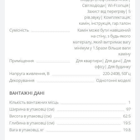
Світлодіоди| Wi-Fi:опція|
Захист від перегріву| 5
рів.звуку| Комплектація:
камін, інструкція, гар.талон
Сумісність
Камін може бути навішений
на стіну, з будь-якого
матеріалу, який витримає вагу
мінімум у 1.5рази більше ваги
каміну
Приміщення
Для квартири| Для дачі| Для
офісу| Для будинку
Напруга живлення, В
220-240В, 50Гц
Декорування
Однотонні моделі
ВАНТАЖНІ ДАНІ
Кількість вантажних місць
1
Ширина в упаковці (см)
97
Висота в упаковці (см)
62.5
Глибина в упаковці (см)
19.5
Вага в упаковці, кг
19.8