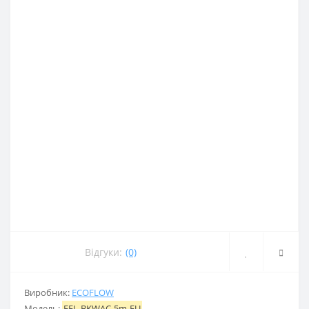
Відгуки:
(0)
Виробник:
ECOFLOW
Модель:
EFL-BKWAC-5m-EU