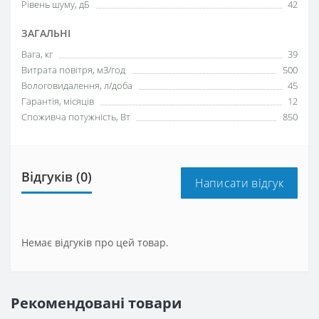
Рівень шуму, дБ
42
ЗАГАЛЬНІ
Вага, кг
39
Витрата повітря, мЗ/год
500
Вологовидалення, л/доба
45
Гарантія, місяців
12
Споживча потужність, Вт
850
Відгуків (0)
Написати відгук
Немає відгуків про цей товар.
Рекомендовані товари