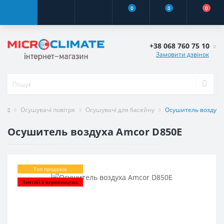
0
0
0
+38 068 760 75 10
Замовити дзвінок
Осушувачі повітря
Осушувачі для басейну
Осушитель воздуха
Осушитель воздуха Amcor D850E
Топ продажів
Знятий з виробництва