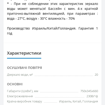
*
- При не соблюдении этих характеристик зеркало
воды может меняться! Бассейн с мин. 4-х кратной
приточно-вытяжной вентиляцией, при параметрах :
вода - 27°C, воздух - 30°C влажность - 70%
Производство Израиль/Китай/Голландия. Гарантия 1
год
Характеристики
ОСУШУВАЧІ ПОВІТРЯ
Дзеркало води, м²
20
ОСНОВНІ
Габарити (ШxВxГ), мм
750х345х660
Електроживлення
230В/1ф
Країна-виробник товару
Израиль, Китай, Голландия