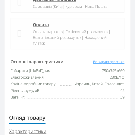
Самовивіз (Київ)| кур'єром| Нова Пошта
Оплата
Оплата карткою| Готівковий розрахунок|
Безготівковий розрахунок| Накладений
платіж
Основні характеристики
Всі характеристики
Габарити (ШxВxГ), мм:
750х345х660
Електроживлення:
230В/1ф
Країна-виробник товару:
Израиль, Китай, Голландия
Рівень шуму, дБ:
42
Вага, кг:
39
Огляд товару
Характеристики