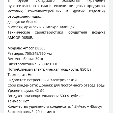
в сфере складского хозяйства (хранение
чувствительных к влаге техники, пищевых продуктов,
меховых, кожгалантерейных и других изделий),
овощехранилищах;
для сушки белья;
в музеях, архивах и книгохранилищах.
Технические характеристики осушителя воздуха
AMCOR D850E:
Модель: Amcor D850E
Размеры:
750/345/660 мм
Вес моноблока:
39 кг
Электропитание:
230В/50 Гц
Потребляемая электрическая мощность:
850 Вт
Термостат:
Нет
Гидростат:
встроенный, электрический
Сбор конденсата:
Дренаж для постоянного отвода воды
Уровень шума:
42 Дб
Воздухопроизводительность:
500 м куб/час
Таймер:
Нет
Количество удаляемого конденсата:
1,8л/час + 45л/сут
Зеркало воды
*
:
20 кв. метр